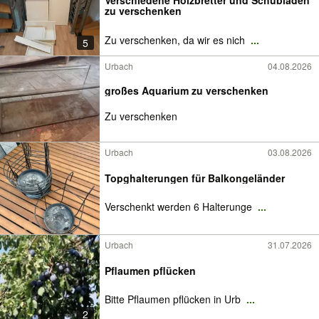
Verschiedene Holzbretter und Schubladen
zu verschenken
Zu verschenken, da wir es nich
...
5
Urbach
04.08.2026
großes Aquarium zu verschenken
Zu verschenken
Urbach
03.08.2026
Topghalterungen für Balkongeländer
Verschenkt werden 6 Halterunge
...
Urbach
31.07.2026
Pflaumen pflücken
Bitte Pflaumen pflücken in Urb
...
2