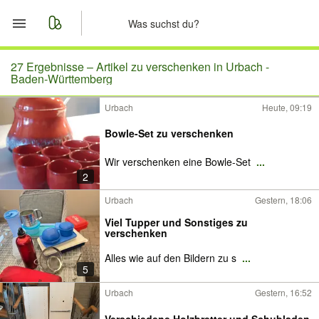
Start
27 Ergebnisse –
Artikel zu verschenken in Urbach -
Baden-Württemberg
Merkliste
Urbach
Heute, 09:19
Nachrichten
Bowle-Set zu verschenken
Wir verschenken eine Bowle-Set
...
Anzeige aufgeben
2
Urbach
Gestern, 18:06
Viel Tupper und Sonstiges zu
verschenken
Alles wie auf den Bildern zu s
...
5
Urbach
Gestern, 16:52