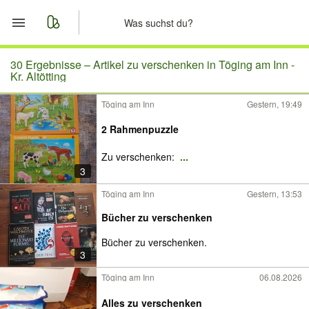
Start
30 Ergebnisse –
Artikel zu verschenken in Töging am Inn -
Kr. Altötting
Merkliste
Töging am Inn
Gestern, 19:49
Nachrichten
2 Rahmenpuzzle
Zu verschenken:
...
Anzeige aufgeben
3
Töging am Inn
Gestern, 13:53
Bücher zu verschenken
Bücher zu verschenken.
3
Töging am Inn
06.08.2026
Alles zu verschenken