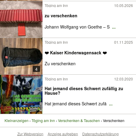
Töging am Inn
10.05.2026
zu verschenken
Johann Wolfgang von Goethe – S
...
Töging am Inn
01.11.2025
❤️ Kaiser Kinderwagensack ❤️
Zu verschenken
4
Töging am Inn
12.03.2020
Hat jemand dieses Schwert zufällig zu
Hause?
Hat jemand dieses Schwert zufä
...
Kleinanzeigen
Töging am Inn
Verschenken & Tauschen
Verschenken
Zur Webversion
Anzeige aufgeben
Datenschutzerklärung