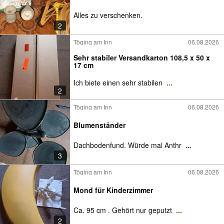
Alles zu verschenken.
2
Töging am Inn
06.08.2026
Sehr stabiler Versandkarton 108,5 x 50 x
17 cm
Ich biete einen sehr stabilen
...
2
Töging am Inn
06.08.2026
Blumenständer
Dachbodenfund. Würde mal Anthr
...
3
Töging am Inn
06.08.2026
Mond für Kinderzimmer
Ca. 95 cm . Gehört nur geputzt
...
2