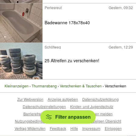
Perlesreut
Gestern, 09:32
Badewanne 178x78x40
Schöfweg
Gestern, 12:29
25 Altreifen zu verschenken!
Kleinanzeigen
Thurmansbang
Verschenken & Tauschen
Verschenken
Zur Webversion
Anzeige aufgeben
Datenschutzerklärung
Datenschutzeinstellungen
Kinder- und Jugendschutz
Barrierefreiheitserklärung
Sicherheitslücken melden
Filter anpassen
Nutzungsbedingungen
Beliebte Suchen
Anzeigen Übersicht
Vertrag Widerrufen
Feedback
Hilfe
Impressum
Einloggen