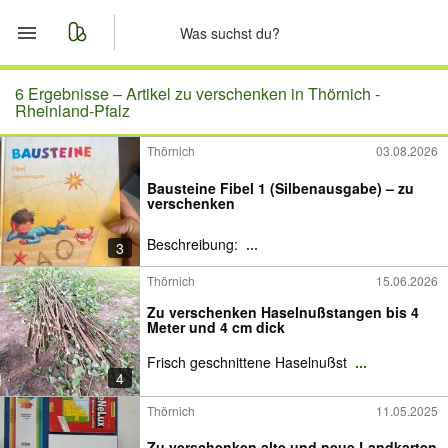
Start
6 Ergebnisse –
Artikel zu verschenken in Thörnich -
Rheinland-Pfalz
Merkliste
Thörnich
03.08.2026
Nachrichten
Bausteine Fibel 1 (Silbenausgabe) – zu
verschenken
Anzeige aufgeben
Beschreibung:
...
3
Thörnich
15.06.2026
Zu verschenken Haselnußstangen bis 4
Meter und 4 cm dick
Frisch geschnittene Haselnußst
...
4
Thörnich
11.05.2025
Zu verschenken alte und neue Landkarten