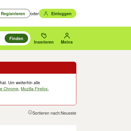
Registrieren
oder
Einloggen
Finden
en durchsuchen und mit Eingabetaste auswählen.
n um zu suchen, oder Vorschläge mit den Pfeiltasten nach oben/unten
des gewählten Orts oder PLZ.
Inserieren
Meins
hat. Um weiterhin alle
le Chrome
,
Mozilla Firefox
,
Sortieren nach:
Neueste