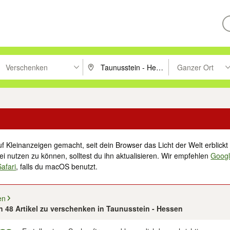
Verschenken
Ganzer Ort
ken um zu suchen, oder Vorschläge mit den Pfeiltasten nach oben/unt
PLZ oder Ort eingeben. Eingabetaste drücke
Suche im Umkreis 
f Kleinanzeigen gemacht, seit dein Browser das Licht der Welt erblickt 
i nutzen zu können, solltest du ihn aktualisieren. Wir empfehlen
Goog
Safari
, falls du macOS benutzt.
en
on 48 Artikel zu verschenken in Taunusstein - Hessen