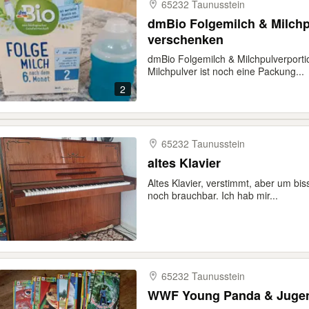
65232 Taunusstein
dmBio Folgemilch & Milchp
verschenken
dmBio Folgemilch & Milchpulverport
Milchpulver ist noch eine Packung...
2
65232 Taunusstein
altes Klavier
Altes Klavier, verstimmt, aber um b
noch brauchbar. Ich hab mir...
65232 Taunusstein
WWF Young Panda & Jugen