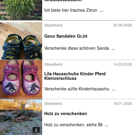
Ich biete hier frisches Zitron
...
Steyerberg
22.06.2026
Geox Sandalen Gr.24
Verschenke diese schönen Sanda
...
3
Steyerberg
14.03.2026
Lila Hausschuhe Kinder Pferd
Klettverschluss
Verschenke süße Kinderhausschu
...
Steyerberg
18.01.2026
Holz zu verschenken
Holz zu verschenken, siehe Bil
...
2