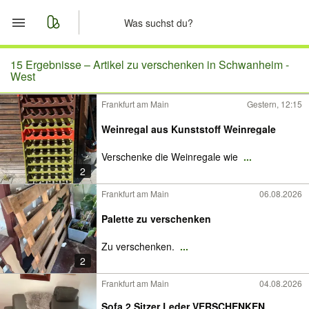
Start
15 Ergebnisse –
Artikel zu verschenken in Schwanheim -
West
Merkliste
Frankfurt am Main
Gestern, 12:15
Nachrichten
Weinregal aus Kunststoff Weinregale
Verschenke die Weinregale wie
...
Anzeige aufgeben
2
Frankfurt am Main
06.08.2026
Palette zu verschenken
Zu verschenken.
...
2
Frankfurt am Main
04.08.2026
Sofa 2 Sitzer Leder VERSCHENKEN