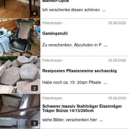
Marmor-Optik
Ich verschenke diesen schönen
...
4
Petershagen
05.08.2026
Gamingstuhl
Zu verschenken. Abzuholen in P
...
Petershagen
05.08.2026
Restposten Pflastersteine sechseckig
Habe noch ca. 15- 20qm Pflaste
...
2
Petershagen
05.08.2026
Schwerer massiv Stahlträger Eisenträger
Träger Stütze 14/13/260cm
siehe Bilder, verschenken hier
...
5