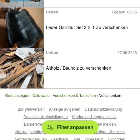
Uelsen
Gestern, 09:05
Leder Garnitur Set 3-2-1 Zu verschenken
Uelsen
07.08.2026
Altholz / Bauholz zu verschenken
Kleinanzeigen
Osterwald
Verschenken & Tauschen
Verschenken
Zur Webversion
Anzeige aufgeben
Datenschutzerklärung
Datenschutzeinstellungen
Kinder- und Jugendschutz
Barrierefreiheitserklärung
Sicherheitslücken melden
Filter anpassen
Nutzungsbedingungen
Beliebte Suchen
Anzeigen Übersicht
Vertrag Widerrufen
Feedback
Hilfe
Impressum
Einloggen