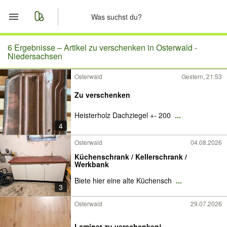
Start
6 Ergebnisse –
Artikel zu verschenken in Osterwald -
Niedersachsen
Merkliste
Osterwald
Gestern, 21:53
Nachrichten
Zu verschenken
Heisterholz Dachziegel +- 200
...
Anzeige aufgeben
4
Osterwald
04.08.2026
Küchenschrank / Kellerschrank /
Werkbank
Biete hier eine alte Küchensch
...
3
Osterwald
29.07.2026
Laminat zu verschenken!