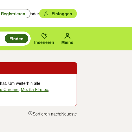
Registrieren
oder
Einloggen
Finden
en durchsuchen und mit Eingabetaste auswählen.
n um zu suchen, oder Vorschläge mit den Pfeiltasten nach oben/unten
des gewählten Orts oder PLZ.
Inserieren
Meins
hat. Um weiterhin alle
le Chrome
,
Mozilla Firefox
,
Sortieren nach:
Neueste