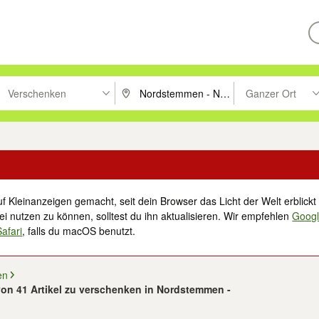
Verschenken
Ganzer Ort
ken um zu suchen, oder Vorschläge mit den Pfeiltasten nach oben/unt
PLZ oder Ort eingeben. Eingabetaste drücke
Suche im Umkreis 
f Kleinanzeigen gemacht, seit dein Browser das Licht der Welt erblickt 
i nutzen zu können, solltest du ihn aktualisieren. Wir empfehlen
Goog
Safari
, falls du macOS benutzt.
en
 von 41 Artikel zu verschenken in Nordstemmen -