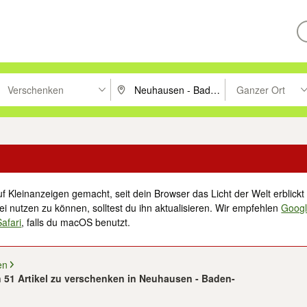
Verschenken
Ganzer Ort
ken um zu suchen, oder Vorschläge mit den Pfeiltasten nach oben/unt
PLZ oder Ort eingeben. Eingabetaste drücke
Suche im Umkreis 
f Kleinanzeigen gemacht, seit dein Browser das Licht der Welt erblickt 
i nutzen zu können, solltest du ihn aktualisieren. Wir empfehlen
Goog
Safari
, falls du macOS benutzt.
en
n 51 Artikel zu verschenken in Neuhausen - Baden-