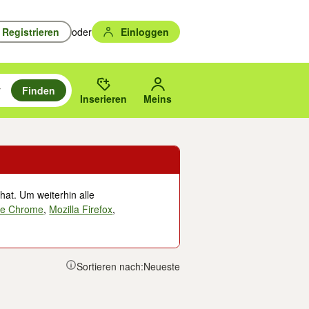
Registrieren
oder
Einloggen
Finden
en durchsuchen und mit Eingabetaste auswählen.
n um zu suchen, oder Vorschläge mit den Pfeiltasten nach oben/unten
des gewählten Orts oder PLZ.
Inserieren
Meins
hat. Um weiterhin alle
le Chrome
,
Mozilla Firefox
,
Sortieren nach:
Neueste