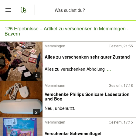
Start
125 Ergebnisse –
Artikel zu verschenken in Memmingen -
Bayern
Merkliste
Memmingen
Gestern, 21:55
Nachrichten
Alles zu verschenken sehr guter Zustand
Alles zu verschenken Abholung
...
Anzeige aufgeben
4
Memmingen
Gestern, 17:18
Verschenke Philips Sonicare Ladestation
und Box
Neu, unbenutzt.
2
Memmingen
Gestern, 17:15
Verschenke Schwimmflügel