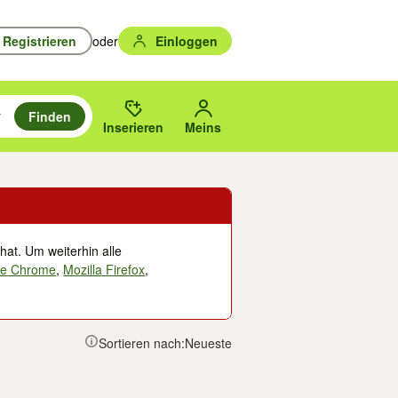
Registrieren
oder
Einloggen
Finden
en durchsuchen und mit Eingabetaste auswählen.
n um zu suchen, oder Vorschläge mit den Pfeiltasten nach oben/unten
des gewählten Orts oder PLZ.
Inserieren
Meins
hat. Um weiterhin alle
le Chrome
,
Mozilla Firefox
,
Sortieren nach:
Neueste