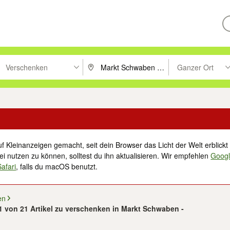
Verschenken
Ganzer Ort
ken um zu suchen, oder Vorschläge mit den Pfeiltasten nach oben/unt
PLZ oder Ort eingeben. Eingabetaste drücke
Suche im Umkreis 
f Kleinanzeigen gemacht, seit dein Browser das Licht der Welt erblickt 
i nutzen zu können, solltest du ihn aktualisieren. Wir empfehlen
Goog
Safari
, falls du macOS benutzt.
en
21 von 21 Artikel zu verschenken in Markt Schwaben -