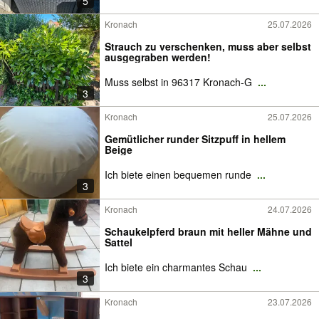
5
Kronach
25.07.2026
Strauch zu verschenken, muss aber selbst
ausgegraben werden!
Muss selbst in 96317 Kronach-G
...
3
Kronach
25.07.2026
Gemütlicher runder Sitzpuff in hellem
Beige
Ich biete einen bequemen runde
...
3
Kronach
24.07.2026
Schaukelpferd braun mit heller Mähne und
Sattel
Ich biete ein charmantes Schau
...
3
Kronach
23.07.2026