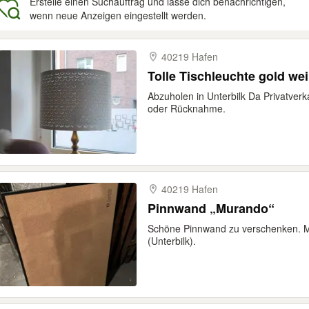
Erstelle einen Suchauftrag und lasse dich benachrichtigen,
wenn neue Anzeigen eingestellt werden.
gebnisse
40219 Hafen
Tolle Tischleuchte gold we
Abzuholen in Unterbilk Da Privatver
oder Rücknahme.
40219 Hafen
Pinnwand „Murando“
Schöne Pinnwand zu verschenken. M
(Unterbilk).