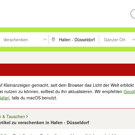
Verschenken
Ganzer Ort
ken um zu suchen, oder Vorschläge mit den Pfeiltasten nach oben/unt
PLZ oder Ort eingeben. Eingabetaste drücke
Suche im Umkreis 
f Kleinanzeigen gemacht, seit dein Browser das Licht der Welt erblickt 
i nutzen zu können, solltest du ihn aktualisieren. Wir empfehlen
Goog
Safari
, falls du macOS benutzt.
n & Tauschen
Artikel zu verschenken in Hafen - Düsseldorf