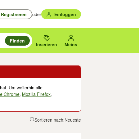
Registrieren
oder
Einloggen
Finden
en durchsuchen und mit Eingabetaste auswählen.
n um zu suchen, oder Vorschläge mit den Pfeiltasten nach oben/unten
des gewählten Orts oder PLZ.
Inserieren
Meins
hat. Um weiterhin alle
le Chrome
,
Mozilla Firefox
,
Sortieren nach:
Neueste