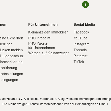
1
onen
Für Unternehmen
Social Media
Kleinanzeigen Immobilien
Facebook
eine Sicherheit
PRO Infopoint
YouTube
PRO Pakete
derrufen
Instagram
für Unternehmen
slücken melden
Threads
Werben auf Kleinanzeigen
d Jugendschutz
Pinterest
iheitserklärung
TikTok
zerklärung
zeinstellungen
edingungen
m
 Marktplaats B.V. Alle Rechte vorbehalten. Ausgewiesene Marken gehören ihren j
Die Kleinanzeigen-Dienste werden betrieben von der kleinanzeigen.de GmbH.