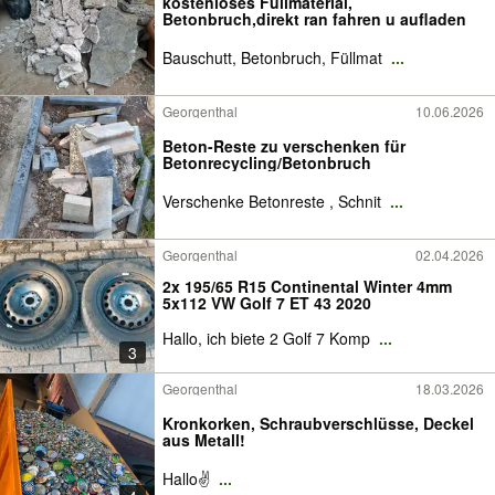
kostenloses Füllmaterial,
Betonbruch,direkt ran fahren u aufladen
Bauschutt, Betonbruch, Füllmat
...
Georgenthal
10.06.2026
Beton-Reste zu verschenken für
Betonrecycling/Betonbruch
Verschenke Betonreste , Schnit
...
Georgenthal
02.04.2026
2x 195/65 R15 Continental Winter 4mm
5x112 VW Golf 7 ET 43 2020
Hallo, ich biete 2 Golf 7 Komp
...
3
Georgenthal
18.03.2026
Kronkorken, Schraubverschlüsse, Deckel
aus Metall!
Hallo✌️
...