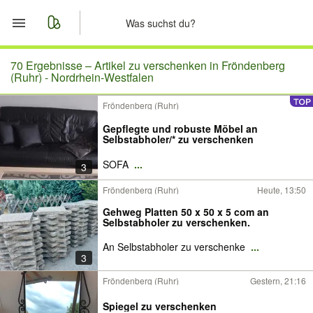
Start
70 Ergebnisse –
Artikel zu verschenken in Fröndenberg
(Ruhr) - Nordrhein-Westfalen
Merkliste
Fröndenberg (Ruhr)
Gepflegte und robuste Möbel an
Nachrichten
Selbstabholer/* zu verschenken
Anzeige aufgeben
SOFA
...
3
Fröndenberg (Ruhr)
Heute, 13:50
Gehweg Platten 50 x 50 x 5 com an
Selbstabholer zu verschenken.
An Selbstabholer zu verschenke
...
3
Fröndenberg (Ruhr)
Gestern, 21:16
Spiegel zu verschenken