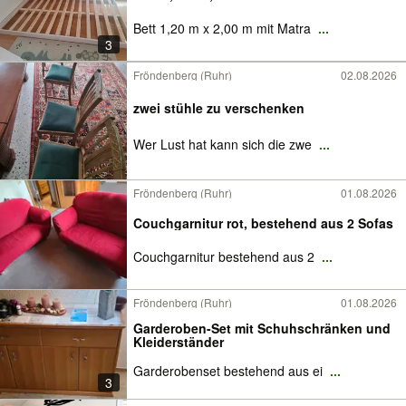
Bett 1,20 m x 2,00 m mit Matra
...
3
Fröndenberg (Ruhr)
02.08.2026
zwei stühle zu verschenken
Wer Lust hat kann sich die zwe
...
Fröndenberg (Ruhr)
01.08.2026
Couchgarnitur rot, bestehend aus 2 Sofas
Couchgarnitur bestehend aus 2
...
Fröndenberg (Ruhr)
01.08.2026
Garderoben-Set mit Schuhschränken und
Kleiderständer
Garderobenset bestehend aus ei
...
3