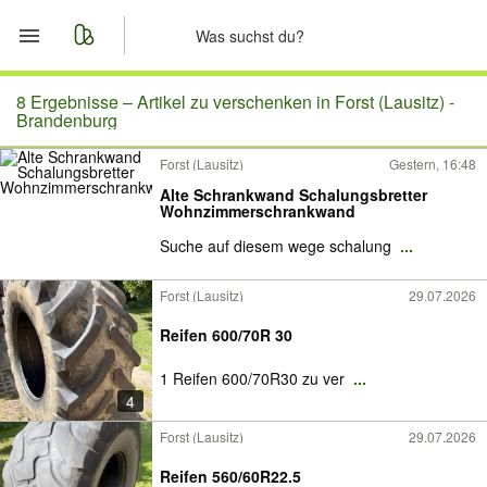
Start
8 Ergebnisse –
Artikel zu verschenken in Forst (Lausitz) -
Brandenburg
Merkliste
Forst (Lausitz)
Gestern, 16:48
Alte Schrankwand Schalungsbretter
Nachrichten
Wohnzimmerschrankwand
Suche auf diesem wege schalung
...
Anzeige aufgeben
Forst (Lausitz)
29.07.2026
Reifen 600/70R 30
1 Reifen 600/70R30 zu ver
...
4
Forst (Lausitz)
29.07.2026
Reifen 560/60R22.5