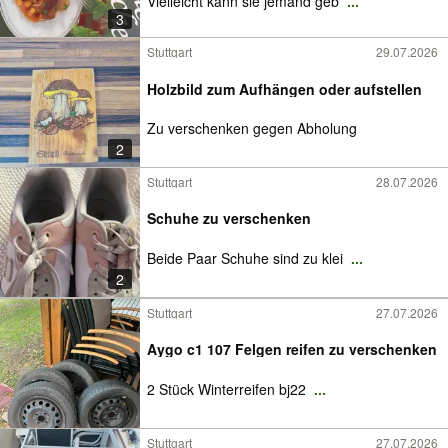
Vielleicht kann sie jemand geb
...
3
Stuttgart
29.07.2026
Holzbild zum Aufhängen oder aufstellen
Zu verschenken gegen Abholung
2
Stuttgart
28.07.2026
Schuhe zu verschenken
Beide Paar Schuhe sind zu klei
...
2
Stuttgart
27.07.2026
Aygo c1 107 Felgen reifen zu verschenken
2 Stück Winterreifen bj22
...
Stuttgart
27.07.2026