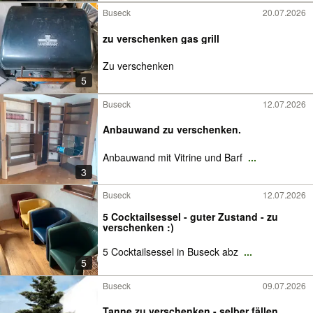
Buseck
20.07.2026
zu verschenken gas grill
Zu verschenken
5
Buseck
12.07.2026
Anbauwand zu verschenken.
Anbauwand mit Vitrine und Barf
...
3
Buseck
12.07.2026
5 Cocktailsessel - guter Zustand - zu
verschenken :)
5 Cocktailsessel in Buseck abz
...
5
Buseck
09.07.2026
Tanne zu verschenken - selber fällen