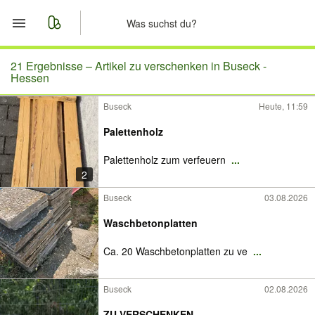
Start
21 Ergebnisse –
Artikel zu verschenken in Buseck -
Hessen
Merkliste
Buseck
Heute, 11:59
Nachrichten
Palettenholz
Palettenholz zum verfeuern
...
Anzeige aufgeben
2
Buseck
03.08.2026
Waschbetonplatten
Ca. 20 Waschbetonplatten zu ve
...
Buseck
02.08.2026
ZU VERSCHENKEN