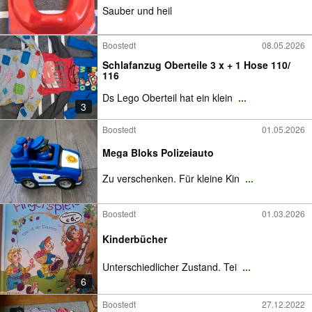
Sauber und heil
Boostedt
08.05.2026
Schlafanzug Oberteile 3 x + 1 Hose 110/
116
Ds Lego Oberteil hat ein klein
...
3
Boostedt
01.05.2026
Mega Bloks Polizeiauto
Zu verschenken. Für kleine Kin
...
Boostedt
01.03.2026
Kinderbücher
Unterschiedlicher Zustand. Tei
...
6
Boostedt
27.12.2022