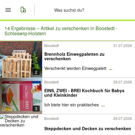
Start
14 Ergebnisse –
Artikel zu verschenken in Boostedt -
Schleswig-Holstein
Merkliste
Boostedt
31.07.2026
Brennholz Einwegpaletten zu
Nachrichten
verschenken
Verschenkt werden Einwegpalett
...
Anzeige aufgeben
2
Boostedt
29.07.2026
EINS, ZWEI - BREI Kochbuch für Babys
und Kleinkinder
Ich biete hier ein praktisches
...
3
Boostedt
29.07.2026
Steppdecken und Decken zu verschenken