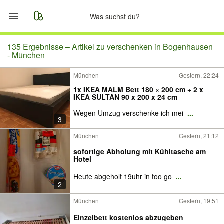
Start
135 Ergebnisse –
Artikel zu verschenken in Bogenhausen
- München
Merkliste
München
Gestern, 22:24
1x IKEA MALM Bett 180 × 200 cm + 2 x
Nachrichten
IKEA SULTAN 90 x 200 x 24 cm
Wegen Umzug verschenke ich mei
...
Anzeige aufgeben
3
München
Gestern, 21:12
sofortige Abholung mit Kühltasche am
Hotel
Heute abgeholt 19uhr in too go
...
2
München
Gestern, 19:51
Einzelbett kostenlos abzugeben