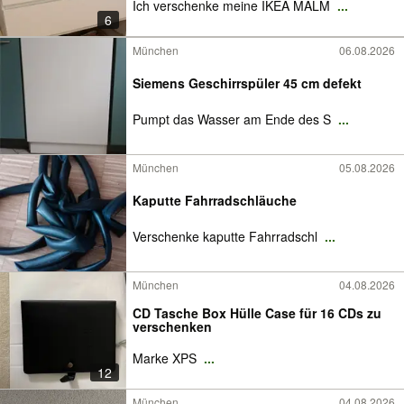
Ich verschenke meine IKEA MALM
...
6
München
06.08.2026
Siemens Geschirrspüler 45 cm defekt
Pumpt das Wasser am Ende des S
...
München
05.08.2026
Kaputte Fahrradschläuche
Verschenke kaputte Fahrradschl
...
München
04.08.2026
CD Tasche Box Hülle Case für 16 CDs zu
verschenken
Marke XPS
...
12
München
04.08.2026