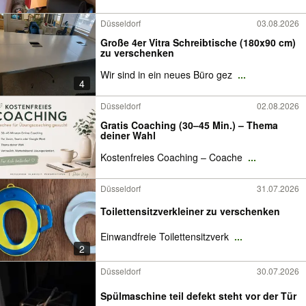
Düsseldorf
03.08.2026
Große 4er Vitra Schreibtische (180x90 cm)
zu verschenken
Wir sind in ein neues Büro gez
...
4
Düsseldorf
02.08.2026
Gratis Coaching (30–45 Min.) – Thema
deiner Wahl
Kostenfreies Coaching – Coache
...
Düsseldorf
31.07.2026
Toilettensitzverkleiner zu verschenken
Einwandfreie Toilettensitzverk
...
2
Düsseldorf
30.07.2026
Spülmaschine teil defekt steht vor der Tür