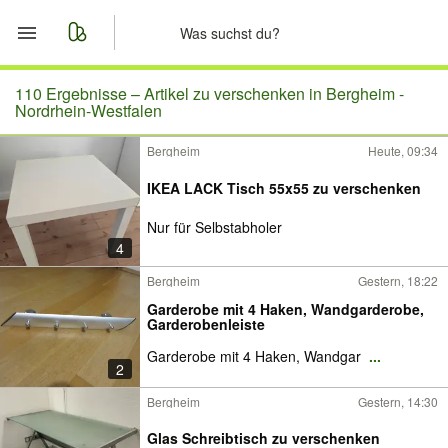
Start
110 Ergebnisse –
Artikel zu verschenken in Bergheim -
Nordrhein-Westfalen
Merkliste
Bergheim
Heute, 09:34
Nachrichten
IKEA LACK Tisch 55x55 zu verschenken
Nur für Selbstabholer
Anzeige aufgeben
4
Bergheim
Gestern, 18:22
Garderobe mit 4 Haken, Wandgarderobe,
Garderobenleiste
Garderobe mit 4 Haken, Wandgar
...
2
Bergheim
Gestern, 14:30
Glas Schreibtisch zu verschenken