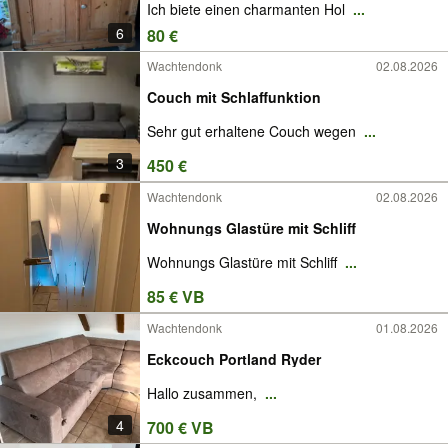
Ich biete einen charmanten Hol
...
6
80 €
Wachtendonk
02.08.2026
Couch mit Schlaffunktion
Sehr gut erhaltene Couch wegen
...
3
450 €
Wachtendonk
02.08.2026
Wohnungs Glastüre mit Schliff
Wohnungs Glastüre mit Schliff
...
85 € VB
Wachtendonk
01.08.2026
Eckcouch Portland Ryder
Hallo zusammen,
...
4
700 € VB