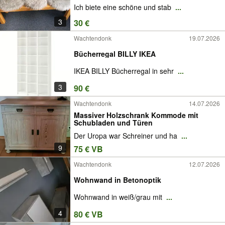
Ich biete eine schöne und stab
...
3
30 €
Wachtendonk
19.07.2026
Bücherregal BILLY IKEA
IKEA BILLY Bücherregal in sehr
...
3
90 €
Wachtendonk
14.07.2026
Massiver Holzschrank Kommode mit
Schubladen und Türen
Der Uropa war Schreiner und ha
...
9
75 € VB
Wachtendonk
12.07.2026
Wohnwand in Betonoptik
Wohnwand in weiß/grau mit
...
4
80 € VB