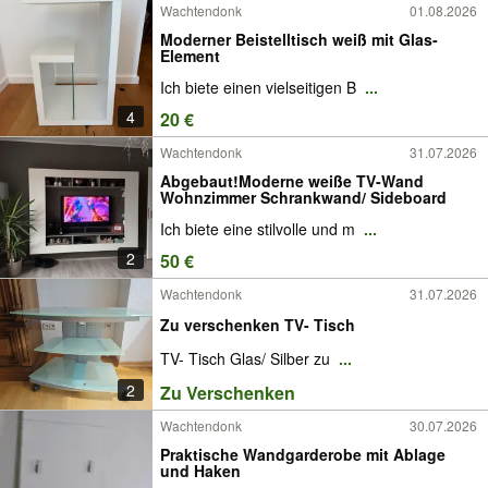
Wachtendonk
01.08.2026
Moderner Beistelltisch weiß mit Glas-
Element
Ich biete einen vielseitigen B
...
4
20 €
Wachtendonk
31.07.2026
Abgebaut!Moderne weiße TV-Wand
Wohnzimmer Schrankwand/ Sideboard
Ich biete eine stilvolle und m
...
2
50 €
Wachtendonk
31.07.2026
Zu verschenken TV- Tisch
TV- Tisch Glas/ Silber zu
...
2
Zu Verschenken
Wachtendonk
30.07.2026
Praktische Wandgarderobe mit Ablage
und Haken