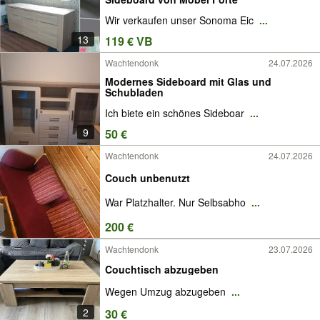
Wir verkaufen unser Sonoma Eic
...
13
119 € VB
Wachtendonk
24.07.2026
Modernes Sideboard mit Glas und
Schubladen
Ich biete ein schönes Sideboar
...
9
50 €
Wachtendonk
24.07.2026
Couch unbenutzt
War Platzhalter. Nur Selbsabho
...
200 €
Wachtendonk
23.07.2026
Couchtisch abzugeben
Wegen Umzug abzugeben
...
2
30 €