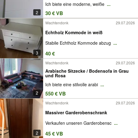
Ich biete eine moderne, weiße
...
2
30 € VB
Wachtendonk
29.07.2026
Echtholz Kommode in weiß
Stabile Echtholz Kommode abzug
...
3
40 €
Wachtendonk
29.07.2026
Arabische Sitzecke / Bodensofa in Grau
und Rosa
Ich biete eine stilvolle arabi
...
2
550 € VB
Wachtendonk
29.07.2026
Massiver Garderobenschrank
Verkaufen unseren Garderobensc
...
2
45 € VB