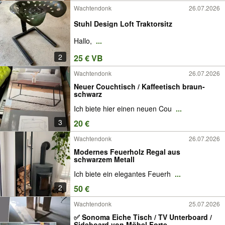
Wachtendonk
26.07.2026
Stuhl Design Loft Traktorsitz
Hallo,
...
2
25 € VB
Wachtendonk
26.07.2026
Neuer Couchtisch / Kaffeetisch braun-
schwarz
Ich biete hier einen neuen Cou
...
3
20 €
Wachtendonk
26.07.2026
Modernes Feuerholz Regal aus
schwarzem Metall
Ich biete ein elegantes Feuerh
...
2
50 €
Wachtendonk
25.07.2026
✅ Sonoma Eiche Tisch / TV Unterboard /
Sideboard von Möbel Forte