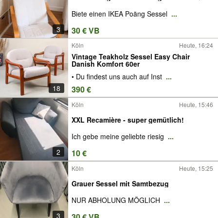
Biete einen IKEA Poäng Sessel
...
3
30 € VB
Köln
Heute, 16:24
Vintage Teakholz Sessel Easy Chair
Danish Komfort 60er
• Du findest uns auch auf Inst
...
18
390 €
Köln
Heute, 15:46
XXL Recamière - super gemütlich!
Ich gebe meine geliebte riesig
...
2
10 €
Köln
Heute, 15:25
Grauer Sessel mit Samtbezug
NUR ABHOLUNG MÖGLICH
...
3
30 € VB