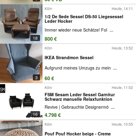
Köln
Heute, 14:11
1/2 De Sede Sessel DS-50 Liegesessel
Leder Hocker
Immer wieder neue Schätze! Fol
...
18
800 €
Köln
Heute, 13:52
IKEA Strandmon Sessel
Aufgrund meines Umzugs zu mein
...
3
60 €
Köln
Heute, 11:02
FSM Sesam Leder Sessel Garnitur
Schwarz manuelle Relaxfunktion
Revive | Gebrauchte Designermö
...
16
4.798 €
Köln
Heute, 10:55
Pouf Pouf Hocker beige - Creme