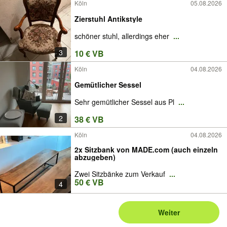
Köln
05.08.2026
Zierstuhl Antikstyle
schöner stuhl, allerdings eher
...
3
10 € VB
Köln
04.08.2026
Gemütlicher Sessel
Sehr gemütlicher Sessel aus Pl
...
2
38 € VB
Köln
04.08.2026
2x Sitzbank von MADE.com (auch einzeln
abzugeben)
Zwei Sitzbänke zum Verkauf
...
50 € VB
4
Weiter