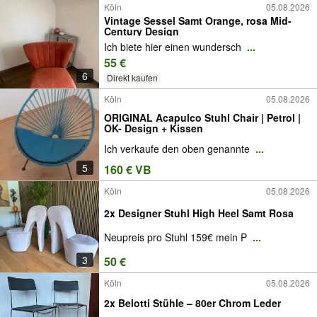
Köln
05.08.2026
Vintage Sessel Samt Orange, rosa Mid-
Century Design
Ich biete hier einen wundersch
...
55 €
6
Direkt kaufen
Köln
05.08.2026
ORIGINAL Acapulco Stuhl Chair | Petrol |
OK- Design + Kissen
Ich verkaufe den oben genannte
...
5
160 € VB
Köln
05.08.2026
2x Designer Stuhl High Heel Samt Rosa
Neupreis pro Stuhl 159€ mein P
...
3
50 €
Köln
05.08.2026
2x Belotti Stühle – 80er Chrom Leder