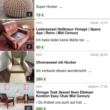
Super Hocker
...
4
19 €
Köln
Heute, 10:10
Ledersessel Hellbraun Vintage | Space
Age | Retro | Mid Century
Ich habe leider keine Maße bei
...
2
80 €
Köln
Heute, 08:49
Ohrensessel mit Hocker
Ich verkaufe diesen wunderschö
...
5
280 €
Köln
Gestern, 17:05
Vintage Teak Sessel Sven Ellekaer
Komfort Easy Chair Mid Century
• Du findest uns auch auf Inst
...
20
690 €