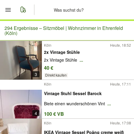
Start
294 Ergebnisse –
Sitzmöbel | Wohnzimmer in Ehrenfeld
(Köln)
Merkliste
Köln
Heute, 18:52
2x Vintage Stühle
Nachrichten
2x Vintage Stühle
...
40 €
Anzeige aufgeben
3
Direkt kaufen
Köln
Heute, 17:11
Vintage Stuhl Sessel Barock
Biete einen wunderschönen Vint
...
4
100 € VB
Köln
Heute, 17:08
IKEA Vintage Sessel Poäng creme weiß