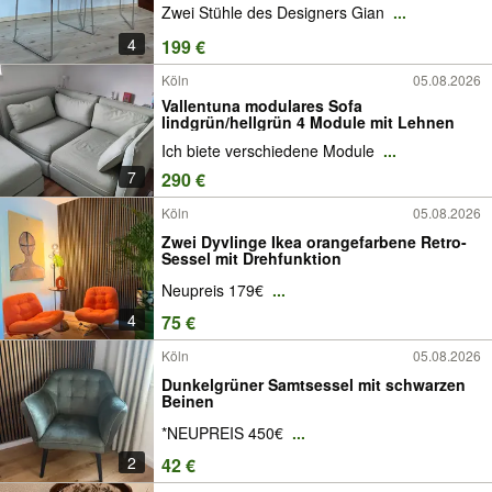
Zwei Stühle des Designers Gian
...
4
199 €
Köln
05.08.2026
Vallentuna modulares Sofa
lindgrün/hellgrün 4 Module mit Lehnen
Ich biete verschiedene Module
...
7
290 €
Köln
05.08.2026
Zwei Dyvlinge Ikea orangefarbene Retro-
Sessel mit Drehfunktion
Neupreis 179€
...
4
75 €
Köln
05.08.2026
Dunkelgrüner Samtsessel mit schwarzen
Beinen
*NEUPREIS 450€
...
2
42 €