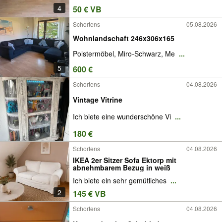
4
50 € VB
Schortens
05.08.2026
Wohnlandschaft 246x306x165
Polstermöbel, Miro-Schwarz, Me
...
5
600 €
Schortens
04.08.2026
Vintage Vitrine
Ich biete eine wunderschöne Vi
...
180 €
Schortens
04.08.2026
IKEA 2er Sitzer Sofa Ektorp mit
abnehmbarem Bezug in weiß
Ich biete ein sehr gemütliches
...
2
145 € VB
Schortens
04.08.2026