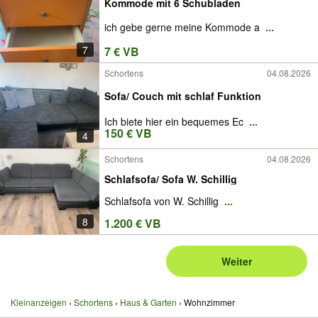
Kommode mit 6 Schubladen
ich gebe gerne meine Kommode a
...
7
7 € VB
Schortens
04.08.2026
Sofa/ Couch mit schlaf Funktion
Ich biete hier ein bequemes Ec
...
150 € VB
4
Schortens
04.08.2026
Schlafsofa/ Sofa W. Schillig
Schlafsofa von W. Schillig
...
8
1.200 € VB
Weiter
Kleinanzeigen
Schortens
Haus & Garten
Wohnzimmer