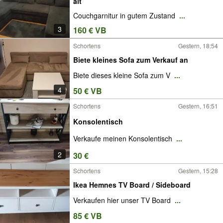
alt
Couchgarnitur in gutem Zustand
...
3
160 € VB
Schortens
Gestern, 18:54
Biete kleines Sofa zum Verkauf an
Biete dieses kleine Sofa zum V
...
4
50 € VB
Schortens
Gestern, 16:51
Konsolentisch
Verkaufe meinen Konsolentisch
...
2
30 €
Schortens
Gestern, 15:28
Ikea Hemnes TV Board / Sideboard
Verkaufen hier unser TV Board
...
85 € VB