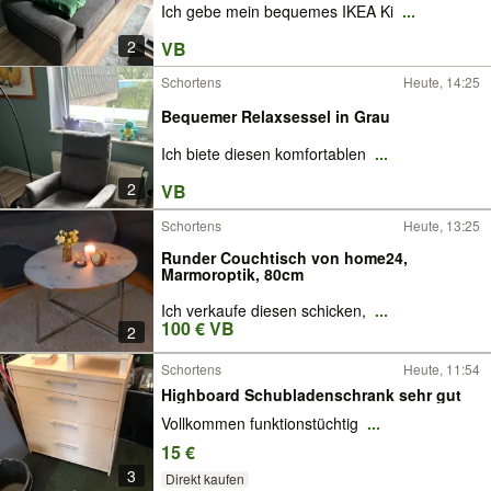
Ich gebe mein bequemes IKEA Ki
...
2
VB
Schortens
Heute, 14:25
Bequemer Relaxsessel in Grau
Ich biete diesen komfortablen
...
2
VB
Schortens
Heute, 13:25
Runder Couchtisch von home24,
Marmoroptik, 80cm
Ich verkaufe diesen schicken,
...
100 € VB
2
Schortens
Heute, 11:54
Highboard Schubladenschrank sehr gut
Vollkommen funktionstüchtig
...
15 €
3
Direkt kaufen