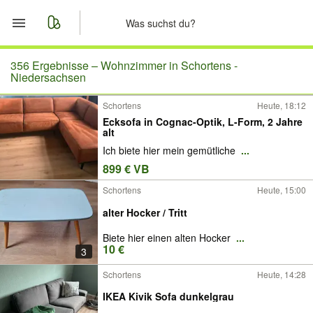
Start
356 Ergebnisse –
Wohnzimmer in Schortens -
Niedersachsen
Merkliste
Schortens
Heute, 18:12
Ecksofa in Cognac-Optik, L-Form, 2 Jahre
Nachrichten
alt
Ich biete hier mein gemütliche
...
Anzeige aufgeben
899 € VB
Schortens
Heute, 15:00
alter Hocker / Tritt
Biete hier einen alten Hocker
...
10 €
3
Schortens
Heute, 14:28
IKEA Kivik Sofa dunkelgrau