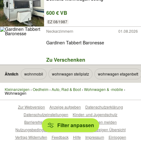
600 € VB
EZ 08/1987
Neckarzimmern
01.08.2026
Gardinen Tabbert Baronesse
Zu Verschenken
Ähnlich
wohnmobil
wohnwagen stellplatz
wohnwagen etagenbett
Kleinanzeigen
Oedheim
Auto, Rad & Boot
Wohnwagen & -mobile
Wohnwagen
Zur Webversion
Anzeige aufgeben
Datenschutzerklärung
Datenschutzeinstellungen
Kinder- und Jugendschutz
Barrierefreiheitserklärung
Sicherheitslücken melden
Filter anpassen
Nutzungsbedingungen
Beliebte Suchen
Anzeigen Übersicht
Vertrag Widerrufen
Feedback
Hilfe
Impressum
Einloggen