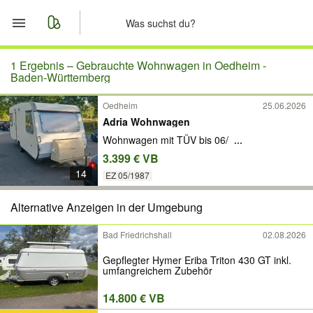
Start
1 Ergebnis –
Gebrauchte Wohnwagen in Oedheim -
Baden-Württemberg
Merkliste
Oedheim
25.06.2026
Adria Wohnwagen
Nachrichten
Wohnwagen mit TÜV bis 06/
...
3.399 € VB
Anzeige aufgeben
14
EZ 05/1987
Alternative Anzeigen in der Umgebung
Bad Friedrichshall
02.08.2026
Gepflegter Hymer Eriba Triton 430 GT inkl.
umfangreichem Zubehör
14.800 € VB