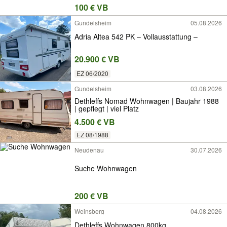
100 € VB
Gundelsheim
05.08.2026
Adria Altea 542 PK – Vollausstattung –
20.900 € VB
EZ 06/2020
Gundelsheim
03.08.2026
Dethleffs Nomad Wohnwagen | Baujahr 1988
| gepflegt | viel Platz
4.500 € VB
EZ 08/1988
Neudenau
30.07.2026
Suche Wohnwagen
200 € VB
Weinsberg
04.08.2026
Dethleffs Wohnwagen 800kg