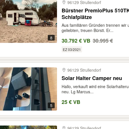
96129 Strullendorf
Bürstner PremioPlus 510TK
Schlafplätze
Aus familiären Gründen trennen wir
geliebten, treuen Bürsti. Er...
8
30.792 € VB
30.995 €
EZ 03/2021
96129 Strullendorf
Solar Halter Camper neu
Hallo, verkauft wird eine Solarhalter
neu. Lg Marcus...
25 € VB
5
96129 Strullendorf