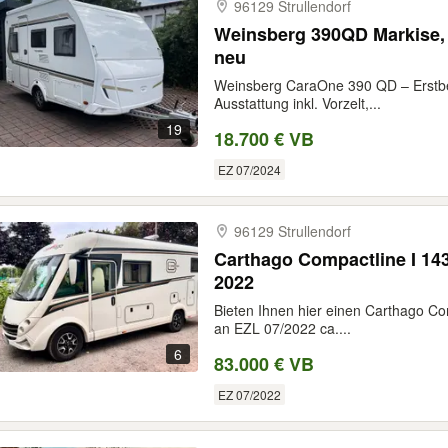
96129 Strullendorf
Weinsberg 390QD Markise,
neu
Weinsberg CaraOne 390 QD – Erstbes
Ausstattung inkl. Vorzelt,...
19
18.700 € VB
EZ 07/2024
96129 Strullendorf
Carthago Compactline I 14
2022
Bieten Ihnen hier einen Carthago Co
an EZL 07/2022 ca....
6
83.000 € VB
EZ 07/2022