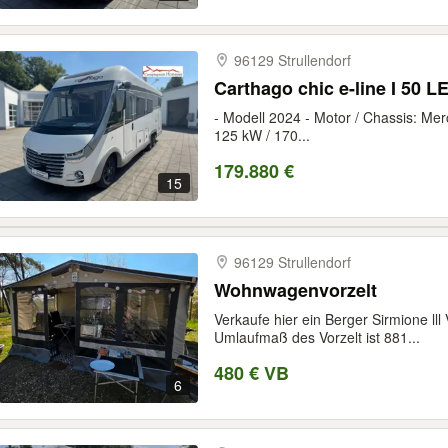
96129 Strullendorf
Carthago ch
- Modell 2024 - Motor / Chassis: Merc
125 kW / 170...
179.880 €
15
96129 Strullendorf
Wohnwagenvorzelt
Verkaufe hier ein Berger Sirmione lll
Umlaufmaß des Vorzelt ist 881...
480 € VB
6