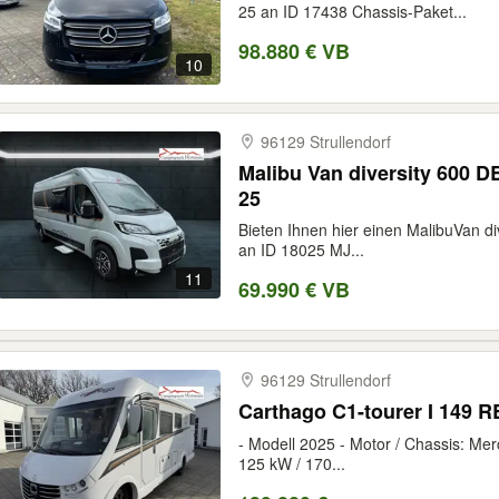
25 an ID 17438 Chassis-Paket...
98.880 € VB
10
96129 Strullendorf
Malibu Van diversity 600 
25
Bieten Ihnen hier einen MalibuVan 
an ID 18025 MJ...
11
69.990 € VB
96129 Strullendorf
Carthago C1-tourer I 149 
- Modell 2025 - Motor / Chassis: Merc
125 kW / 170...