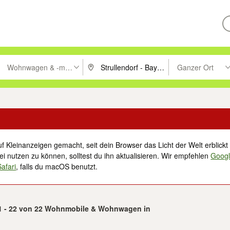
Wohnwagen & -mobile
Ganzer Ort
ken um zu suchen, oder Vorschläge mit den Pfeiltasten nach oben/unt
PLZ oder Ort eingeben. Eingabetaste drücke
Suche im Umkreis 
f Kleinanzeigen gemacht, seit dein Browser das Licht der Welt erblickt 
i nutzen zu können, solltest du ihn aktualisieren. Wir empfehlen
Goog
Safari
, falls du macOS benutzt.
1 - 22 von 22 Wohnmobile & Wohnwagen in