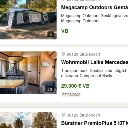
Megacamp Outdoors Gestän
Megacamp Outdoors Gestängevorzelt
Megacamp Outdoors...
VB
4
96129 Strullendorf
Wohnmobil Laika Mercedes
Transport nach Deutschland möglich:
nutzbarer Camper auf Basis...
29.300 € VB
20
EZ 03/2002
96129 Strullendorf
Bürstner PremioPlus 510TK