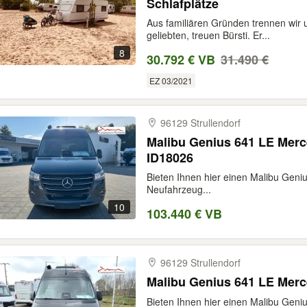
Schlafplätze
Aus familiären Gründen trennen wir
geliebten, treuen Bürsti. Er...
8
30.792 € VB
31.490 €
EZ 03/2021
96129 Strullendorf
Malibu Genius 641 LE Mer
ID18026
Bieten Ihnen hier einen Malibu Gen
Neufahrzeug...
10
103.440 € VB
96129 Strullendorf
Malibu Genius 641 LE Mer
Bieten Ihnen hier einen Malibu Gen