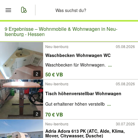
Start
9 Ergebnisse –
Wohnmobile & Wohnwagen in Neu-
Isenburg - Hessen
Merkliste
Neu-Isenburg
05.08.2026
Waschbecken Wohnwagen WC
Nachrichten
Waschbecken für Wohnwagen.
...
Anzeige aufgeben
2
50 € VB
Neu-Isenburg
05.08.2026
Tisch höhenverstellbar Wohnwagen
Gut erhaltener höhen verstellb
...
2
70 € VB
Neu-Isenburg
30.07.2026
Adria Adora 613 PK (ATC, Alde, Klima,
Mover, Citywasser, Dusche)