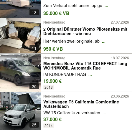
Zum Verkauf steht unser top ge
...
13
35.000 € VB
Neu-Isenburg
27.07.2026
2 Original Bürstner Womo Pilotensitze mit
Drehkonsolen - wie neu
Hier werden zwei originale, ab
...
11
950 € VB
Neu-Isenburg
18.07.2026
Mercedes-Benz Vito 116 CDI EFFECT lang
WOHNMOBIL Automatik Rue
IM KUNDENAUFTRAG
...
19.900 €
20
2013
Neu-Isenburg
23.06.2026
Volkswagen T5 California Comfortline
Aufstelldach
VW T5 California zu verkaufen
...
37.000 €
25
2014