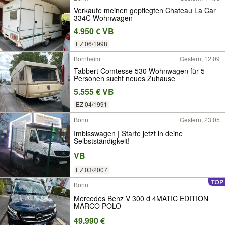
Verkaufe meinen gepflegten Chateau La Car
334C Wohnwagen
4.950 € VB
EZ 06/1998
Bornheim
Gestern, 12:09
Tabbert Comtesse 530 Wohnwagen für 5
Personen sucht neues Zuhause
5.555 € VB
EZ 04/1991
Bonn
Gestern, 23:05
Imbisswagen | Starte jetzt in deine
Selbstständigkeit!
VB
EZ 03/2007
Bonn
Mercedes Benz V 300 d 4MATIC EDITION
MARCO POLO
49.990 €