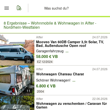
Start
8 Ergebnisse –
Wohnmobile & Wohnwagen in Alfter -
Nordrhein-Westfalen
Merkliste
Alfter
24.07.2026
Mooveo Van 60DB Camper 3,5t Solar, TV,
Bad, Außendusche Open roof
Nachrichten
Garagenfahrzeug
...
58.000 € VB
Anzeige aufgeben
20
EZ 12/2024
Alfter
24.07.2026
Wohnwagen Chateau Charat
Schöner Wohnwagen!
...
6.800 € VB
11
2004
Alfter
22.06.2026
Wohnwagen zu verschenken / Caravan für
Garten