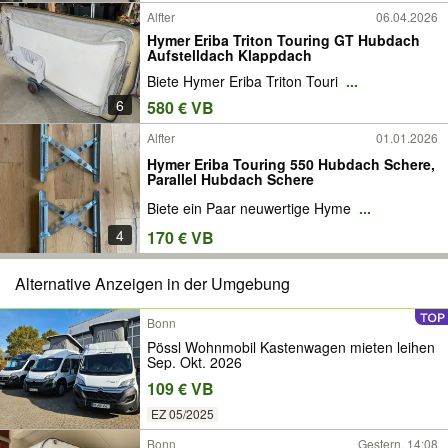
Alfter
06.04.2026
Hymer Eriba Triton Touring GT Hubdach
Aufstelldach Klappdach
Biete Hymer Eriba Triton Touri
...
6
580 € VB
Alfter
01.01.2026
Hymer Eriba Touring 550 Hubdach Schere,
Parallel Hubdach Schere
Biete ein Paar neuwertige Hyme
...
4
170 € VB
Alternative Anzeigen in der Umgebung
Bonn
Pössl Wohnmobil Kastenwagen mieten leihen
Sep. Okt. 2026
109 € VB
EZ 05/2025
Bonn
Gestern, 14:08