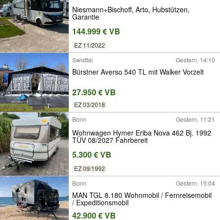
Niesmann+Bischoff, Arto, Hubstützen,
Garantie
144.999 € VB
EZ 11/2022
Swisttal
Gestern, 14:10
Bürstner Averso 540 TL mit Walker Vorzelt
27.950 € VB
EZ 03/2018
Bonn
Gestern, 11:21
Wohnwagen Hymer Eriba Nova 462 Bj. 1992
TÜV 08/2027 Fahrbereit
5.300 € VB
EZ 09/1992
Bonn
Gestern, 15:04
MAN TGL 8.180 Wohnmobil / Fernreisemobil
/ Expeditionsmobil
42.900 € VB