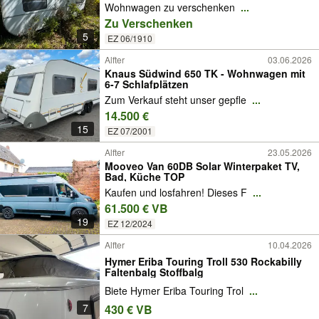
Wohnwagen zu verschenken
...
Zu Verschenken
5
EZ 06/1910
Alfter
03.06.2026
Knaus Südwind 650 TK - Wohnwagen mit
6-7 Schlafplätzen
Zum Verkauf steht unser gepfle
...
14.500 €
15
EZ 07/2001
Alfter
23.05.2026
Mooveo Van 60DB Solar Winterpaket TV,
Bad, Küche TOP
Kaufen und losfahren! Dieses F
...
61.500 € VB
19
EZ 12/2024
Alfter
10.04.2026
Hymer Eriba Touring Troll 530 Rockabilly
Faltenbalg Stoffbalg
Biete Hymer Eriba Touring Trol
...
7
430 € VB