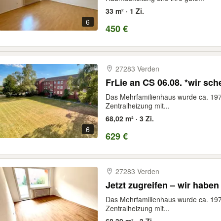
33 m² · 1 Zi.
6
450 €
27283 Verden
FrLie an CS 06.08. *wir sc
Das Mehrfamilienhaus wurde ca. 1970
Zentralheizung mit...
68,02 m² · 3 Zi.
6
629 €
27283 Verden
Jetzt zugreifen – wir haben 
Das Mehrfamilienhaus wurde ca. 1970
Zentralheizung mit...