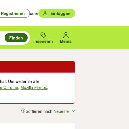
Registrieren
oder
Einloggen
Finden
en durchsuchen und mit Eingabetaste auswählen.
n um zu suchen, oder Vorschläge mit den Pfeiltasten nach oben/unten
des gewählten Orts oder PLZ.
Inserieren
Meins
hat. Um weiterhin alle
le Chrome
,
Mozilla Firefox
,
Sortieren nach:
Neueste