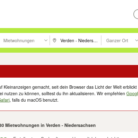
Mietwohnungen
Ganzer Ort
ken um zu suchen, oder Vorschläge mit den Pfeiltasten nach oben/unt
PLZ oder Ort eingeben. Eingabetaste drücke
Suche im Umkreis 
f Kleinanzeigen gemacht, seit dein Browser das Licht der Welt erblickt 
i nutzen zu können, solltest du ihn aktualisieren. Wir empfehlen
Goog
Safari
, falls du macOS benutzt.
 30 Mietwohnungen in Verden - Niedersachsen