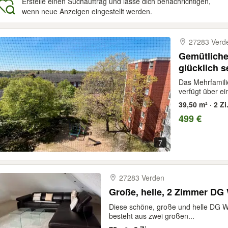
Erstelle einen Suchauftrag und lasse dich benachrichtigen,
wenn neue Anzeigen eingestellt werden.
gebnisse
27283 Verd
Gemütliche
glücklich s
Das Mehrfamili
verfügt über ei
39,50 m² · 2 Zi
499 €
7
27283 Verden
Große, helle, 2 Zimmer D
Diese schöne, große und helle DG Wo
besteht aus zwei großen...