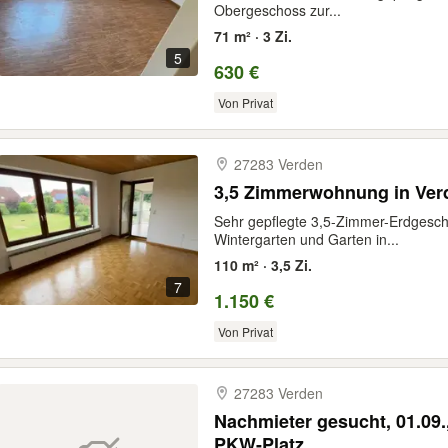
Obergeschoss zur...
71 m² · 3 Zi.
5
630 €
Von Privat
27283 Verden
3,5 Zimmerwohnung in Ver
Sehr gepflegte 3,5-Zimmer-Erdgesc
Wintergarten und Garten in...
110 m² · 3,5 Zi.
7
1.150 €
Von Privat
27283 Verden
Nachmieter gesucht, 01.09.,
PKW-Platz, …