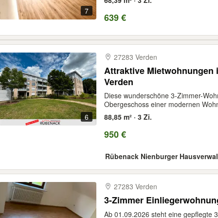
68,39 m² · 3 Zi.
7
639 €
27283 Verden
Attraktive Mietwohnungen i
Verden
Diese wunderschöne 3-Zimmer-Wohnu
Obergeschoss einer modernen Wohna
6
88,85 m² · 3 Zi.
950 €
Rübenack Nienburger Hausverwa
27283 Verden
3-Zimmer Einliegerwohnun
Ab 01.09.2026 steht eine gepflegte 