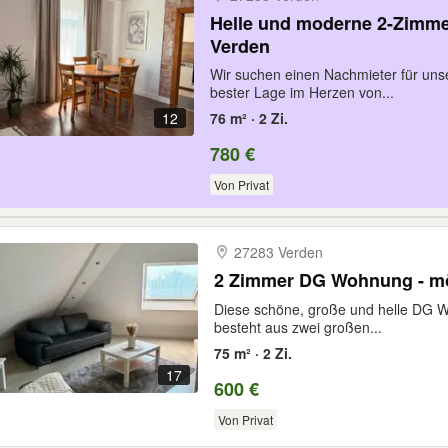
Helle und moderne 2-Zimm
Verden
Wir suchen einen Nachmieter für un
bester Lage im Herzen von...
12
76 m² · 2 Zi.
780 €
Von Privat
27283 Verden
Diese schöne, große und helle DG Wo
besteht aus zwei großen...
75 m² · 2 Zi.
17
600 €
Von Privat