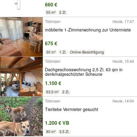
660 €
55 m²
2 Zi.
Tübingen
Heute, 17:47
möblierte 1-Zimmerwohnung zur Untermiete
675 €
30 m²
1 Zi.
Online-Besichtigung
Tübingen
Heute, 15:44
Dachgeschosswohnung 2,5 Zi. 63 qm in
denkmalgeschützter Scheune
1.100 €
63,5 m²
2 Zi.
Tübingen
Heute, 14:04
Tierliebe Vermieter gesucht
1.200 € VB
80 m²
3,5 Zi.