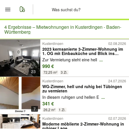
Start
4 Ergebnisse –
Mietwohnungen in Kusterdingen - Baden-
Württemberg
Merkliste
Kusterdingen
02.08.2026
2023 kernsanierte 3-Zimmer-Wohnung im
1. OG mit Einbauküche und Blick ins
Nachrichten
Grüne
Zur Vermietung steht eine hell
...
990 €
Anzeige aufgeben
23
72,25 m²
3 Zi.
Kusterdingen
24.07.2026
WG-Zimmer, hell und ruhig bei Tübingen
zu vermieten
In diesem ruhigen und hellen E
...
341 €
7
26,2 m²
1 Zi.
Kusterdingen
02.07.2026
Moderne möblierte 2-Zimmer-Wohnung in
ruhiger Lage