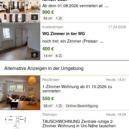
Ab dem 01.08.2026 vermieten wi
...
990 €
3
54 m²
1 Zi.
Kusterdingen
17.04.2026
WG Zimmer in 6er WG
noch frei: ein Zimmer (Preisan
...
400 €
8
14 m²
6 Zi.
Alternative Anzeigen in der Umgebung
Reutlingen
Heute, 14:41
1-Zimmer-Wohnung ab 01.10.2026 zu
vermieten
550 €
38 m²
1 Zi.
Online-Besichtigung
Tübingen
Heute, 18:09
TAUSCHWOHNUNG Zentrale ruhige 2-
Zimmer Wohnung in Uni-Nähe tauschen