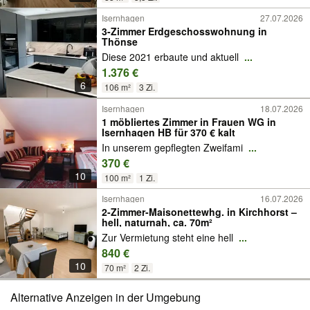
Isernhagen
27.07.2026
3-Zimmer Erdgeschosswohnung in
Thönse
Diese 2021 erbaute und aktuell
...
1.376 €
6
106 m²
3 Zi.
Isernhagen
18.07.2026
1 möbliertes Zimmer in Frauen WG in
Isernhagen HB für 370 € kalt
In unserem gepflegten Zweifami
...
370 €
10
100 m²
1 Zi.
Isernhagen
16.07.2026
2-Zimmer-Maisonettewhg. in Kirchhorst –
hell, naturnah, ca. 70m²
Zur Vermietung steht eine hell
...
840 €
10
70 m²
2 Zi.
Alternative Anzeigen in der Umgebung