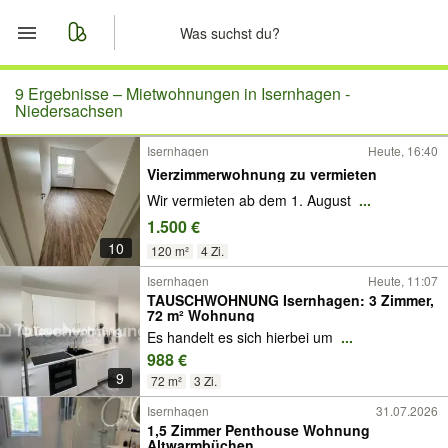
Start
9 Ergebnisse –
Mietwohnungen in Isernhagen -
Niedersachsen
Merkliste
Isernhagen
Heute, 16:40
Vierzimmerwohnung zu vermieten
Nachrichten
Wir vermieten ab dem 1. August
...
1.500 €
Anzeige aufgeben
10
120 m²
4 Zi.
Isernhagen
Heute, 11:07
TAUSCHWOHNUNG Isernhagen: 3 Zimmer,
72 m² Wohnung
Es handelt es sich hierbei um
...
988 €
9
72 m²
3 Zi.
Isernhagen
31.07.2026
1,5 Zimmer Penthouse Wohnung
Altwarmbüchen