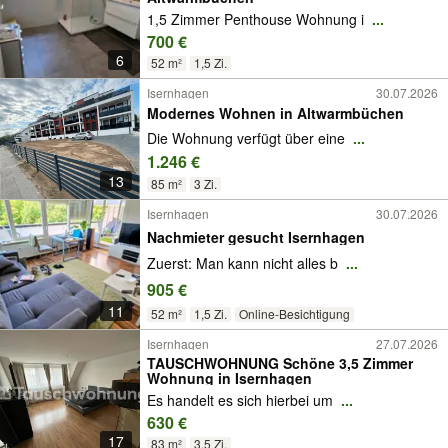
1,5 Zimmer Penthouse Wohnung i
...
700 €
6
52 m²
1,5 Zi.
Isernhagen
30.07.2026
Modernes Wohnen in Altwarmbüchen
Die Wohnung verfügt über eine
...
1.246 €
13
85 m²
3 Zi.
Isernhagen
30.07.2026
Nachmieter gesucht Isernhagen
Zuerst: Man kann nicht alles b
...
905 €
11
52 m²
1,5 Zi.
Online-Besichtigung
Isernhagen
27.07.2026
TAUSCHWOHNUNG Schöne 3,5 Zimmer
Wohnung in Isernhagen
Es handelt es sich hierbei um
...
630 €
17
83 m²
3,5 Zi.