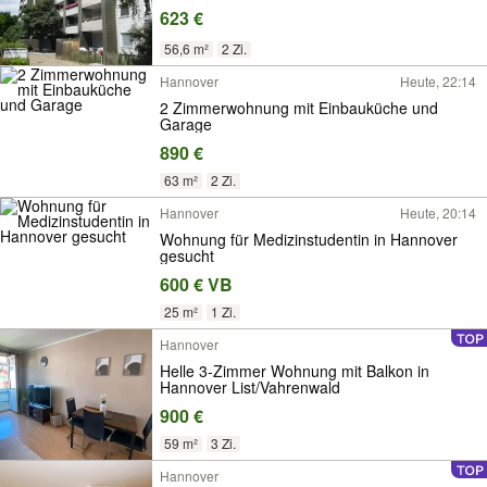
623 €
56,6 m²
2 Zi.
Hannover
Heute, 22:14
2 Zimmerwohnung mit Einbauküche und
Garage
890 €
63 m²
2 Zi.
Hannover
Heute, 20:14
Wohnung für Medizinstudentin in Hannover
gesucht
600 € VB
25 m²
1 Zi.
Hannover
Helle 3-Zimmer Wohnung mit Balkon in
Hannover List/Vahrenwald
900 €
59 m²
3 Zi.
Hannover