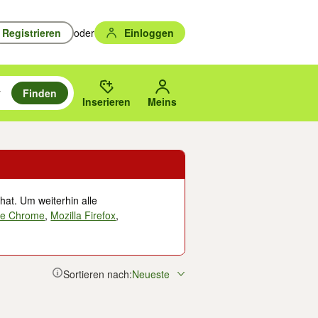
Registrieren
oder
Einloggen
Finden
en durchsuchen und mit Eingabetaste auswählen.
n um zu suchen, oder Vorschläge mit den Pfeiltasten nach oben/unten
des gewählten Orts oder PLZ.
Inserieren
Meins
hat. Um weiterhin alle
le Chrome
,
Mozilla Firefox
,
Sortieren nach:
Neueste