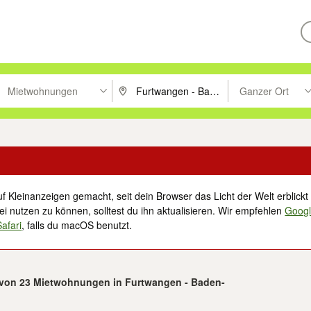
Mietwohnungen
Ganzer Ort
ken um zu suchen, oder Vorschläge mit den Pfeiltasten nach oben/unt
PLZ oder Ort eingeben. Eingabetaste drücke
Suche im Umkreis 
f Kleinanzeigen gemacht, seit dein Browser das Licht der Welt erblickt 
i nutzen zu können, solltest du ihn aktualisieren. Wir empfehlen
Goog
Safari
, falls du macOS benutzt.
3 von 23 Mietwohnungen in Furtwangen - Baden-