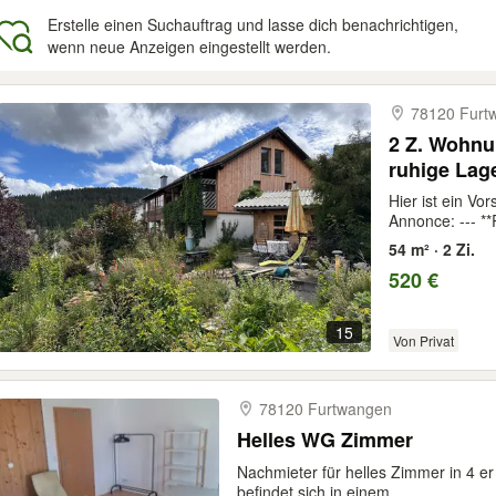
Erstelle einen Suchauftrag und lasse dich benachrichtigen,
wenn neue Anzeigen eingestellt werden.
gebnisse
78120 Furt
2 Z. Wohnu
ruhige Lag
Hier ist ein Vo
Annonce: --- *
54 m² · 2 Zi.
520 €
15
Von Privat
78120 Furtwangen
Helles WG Zimmer
Nachmieter für helles Zimmer in 4 
befindet sich in einem...