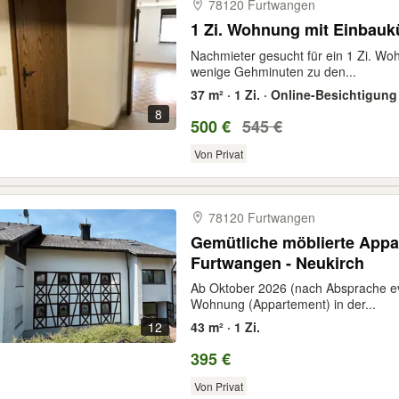
78120 Furtwangen
1 Zi. Wohnung mit Einbauk
Nachmieter gesucht für ein 1 Zi. W
wenige Gehminuten zu den...
37 m² · 1 Zi. · Online-Besichtigung
8
500 €
545 €
Von Privat
78120 Furtwangen
Gemütliche möblierte App
Furtwangen - Neukirch
Ab Oktober 2026 (nach Absprache evt
Wohnung (Appartement) in der...
12
43 m² · 1 Zi.
395 €
Von Privat