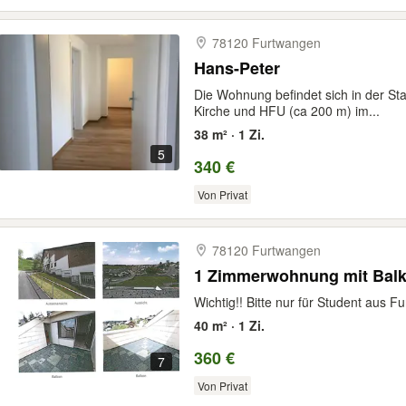
78120 Furtwangen
Hans-Peter
Die Wohnung befindet sich in der St
Kirche und HFU (ca 200 m) im...
38 m² · 1 Zi.
5
340 €
Von Privat
78120 Furtwangen
1 Zimmerwohnung mit Bal
Wichtig!! Bitte nur für Student aus Fu
40 m² · 1 Zi.
360 €
7
Von Privat