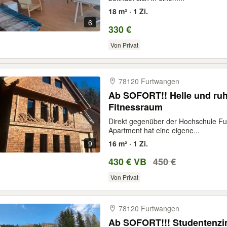
18 m² · 1 Zi.
6
330 €
Von Privat
78120 Furtwangen
Ab SOFORT!! Helle und ru
Fitnessraum
Direkt gegenüber der Hochschule Fu
Apartment hat eine eigene...
9
16 m² · 1 Zi.
430 € VB
450 €
Von Privat
78120 Furtwangen
Ab SOFORT!!! Studentenz