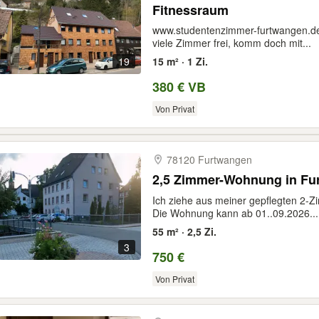
Fitnessraum
www.studentenzimmer-furtwangen.d
viele Zimmer frei, komm doch mit...
19
15 m² · 1 Zi.
380 € VB
Von Privat
78120 Furtwangen
2,5 Zimmer-Wohnung in Fu
Ich ziehe aus meiner gepflegten 2-
Die Wohnung kann ab 01..09.2026...
55 m² · 2,5 Zi.
3
750 €
Von Privat