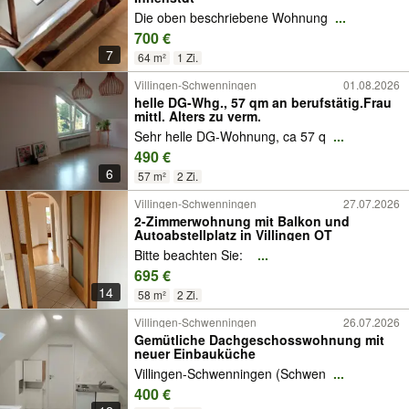
Die oben beschriebene Wohnung
...
700 €
7
64 m²
1 Zi.
Villingen-Schwenningen
01.08.2026
helle DG-Whg., 57 qm an berufstätig.Frau
mittl. Alters zu verm.
Sehr helle DG-Wohnung, ca 57 q
...
490 €
6
57 m²
2 Zi.
Villingen-Schwenningen
27.07.2026
2-Zimmerwohnung mit Balkon und
Autoabstellplatz in Villingen OT
Bitte beachten Sie:
...
695 €
14
58 m²
2 Zi.
Villingen-Schwenningen
26.07.2026
Gemütliche Dachgeschosswohnung mit
neuer Einbauküche
Villingen-Schwenningen (Schwen
...
400 €