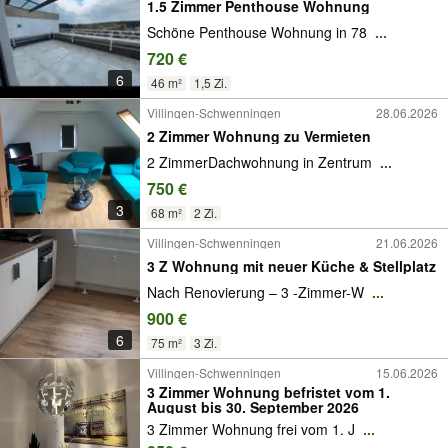
1.5 Zimmer Penthouse Wohnung
Schöne Penthouse Wohnung in 78
...
720 €
6
46 m²
1,5 Zi.
Villingen-Schwenningen
28.06.2026
2 Zimmer Wohnung zu Vermieten
2 ZimmerDachwohnung in Zentrum
...
750 €
3
68 m²
2 Zi.
Villingen-Schwenningen
21.06.2026
3 Z Wohnung mit neuer Küche & Stellplatz
Nach Renovierung – 3 -Zimmer-W
...
900 €
6
75 m²
3 Zi.
Villingen-Schwenningen
15.06.2026
3 Zimmer Wohnung befristet vom 1.
August bis 30. September 2026
3 Zimmer Wohnung frei vom 1. J
...