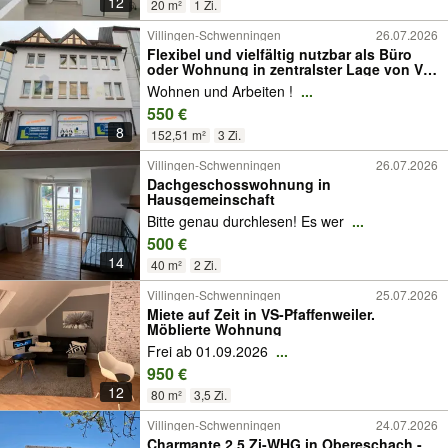
12
20 m²
1 Zi.
Villingen-Schwenningen
26.07.2026
Flexibel und vielfältig nutzbar als Büro
oder Wohnung in zentralster Lage von VS-
Schwenningen!
Wohnen und Arbeiten !
...
550 €
8
152,51 m²
3 Zi.
Villingen-Schwenningen
26.07.2026
Dachgeschosswohnung in
Hausgemeinschaft
Bitte genau durchlesen! Es wer
...
500 €
14
40 m²
2 Zi.
Villingen-Schwenningen
25.07.2026
Miete auf Zeit in VS-Pfaffenweiler.
Möblierte Wohnung
Frei ab 01.09.2026
...
950 €
12
80 m²
3,5 Zi.
Villingen-Schwenningen
24.07.2026
Charmante 2,5 Zi-WHG in Obereschach -