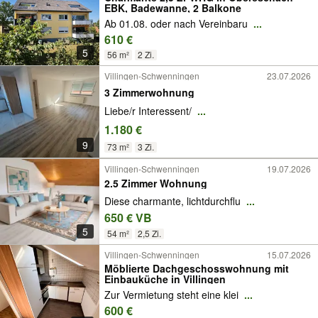
EBK, Badewanne, 2 Balkone
Ab 01.08. oder nach Vereinbaru
...
610 €
5
56 m²
2 Zi.
Villingen-Schwenningen
23.07.2026
3 Zimmerwohnung
Liebe/r Interessent/
...
1.180 €
9
73 m²
3 Zi.
Villingen-Schwenningen
19.07.2026
2.5 Zimmer Wohnung
Diese charmante, lichtdurchflu
...
650 € VB
5
54 m²
2,5 Zi.
Villingen-Schwenningen
15.07.2026
Möblierte Dachgeschosswohnung mit
Einbauküche in Villingen
Zur Vermietung steht eine klei
...
600 €