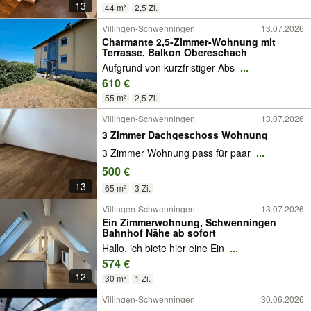
13
44 m²
2,5 Zi.
Villingen-Schwenningen
13.07.2026
Charmante 2,5-Zimmer-Wohnung mit
Terrasse, Balkon Obereschach
Aufgrund von kurzfristiger Abs
...
610 €
55 m²
2,5 Zi.
Villingen-Schwenningen
13.07.2026
3 Zimmer Dachgeschoss Wohnung
3 Zimmer Wohnung pass für paar
...
500 €
13
65 m²
3 Zi.
Villingen-Schwenningen
13.07.2026
Ein Zimmerwohnung, Schwenningen
Bahnhof Nähe ab sofort
Hallo, ich biete hier eine Ein
...
574 €
12
30 m²
1 Zi.
Villingen-Schwenningen
30.06.2026