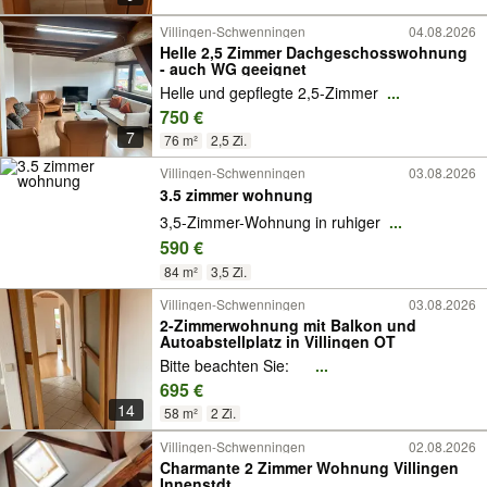
Villingen-Schwenningen
04.08.2026
Helle 2,5 Zimmer Dachgeschosswohnung
- auch WG geeignet
Helle und gepflegte 2,5-Zimmer
...
750 €
7
76 m²
2,5 Zi.
Villingen-Schwenningen
03.08.2026
3.5 zimmer wohnung
3,5-Zimmer-Wohnung in ruhiger
...
590 €
84 m²
3,5 Zi.
Villingen-Schwenningen
03.08.2026
2-Zimmerwohnung mit Balkon und
Autoabstellplatz in Villingen OT
Bitte beachten Sie:
...
695 €
14
58 m²
2 Zi.
Villingen-Schwenningen
02.08.2026
Charmante 2 Zimmer Wohnung Villingen
Innenstdt