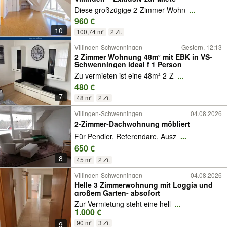
Diese großzügige 2-Zimmer-Wohn
...
960 €
10
100,74 m²
2 Zi.
Villingen-Schwenningen
Gestern, 12:13
2 Zimmer Wohnung 48m² mit EBK in VS-
Schwenningen ideal f 1 Person
Zu vermieten ist eine 48m² 2-Z
...
480 €
7
48 m²
2 Zi.
Villingen-Schwenningen
04.08.2026
2-Zimmer-Dachwohnung möbliert
Für Pendler, Referendare, Ausz
...
650 €
8
45 m²
2 Zi.
Villingen-Schwenningen
04.08.2026
Helle 3 Zimmerwohnung mit Loggia und
großem Garten- absofort
Zur Vermietung steht eine hell
...
1.000 €
90 m²
3 Zi.
9