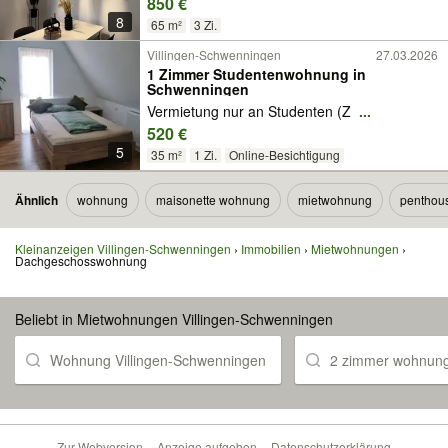
850 €
8
65 m²
3 Zi.
Villingen-Schwenningen
27.03.2026
1 Zimmer Studentenwohnung in
Schwenningen
Vermietung nur an Studenten (Z
...
520 €
5
35 m²
1 Zi.
Online-Besichtigung
Ähnlich
wohnung
maisonette wohnung
mietwohnung
penthou
Kleinanzeigen Villingen-Schwenningen
Immobilien
Mietwohnungen
Dachgeschosswohnung
Beliebt in Mietwohnungen Villingen-Schwenningen
Wohnung Villingen-Schwenningen
2 zimmer wohnung
Zur Webversion
Anzeige aufgeben
Datenschutzerklärung