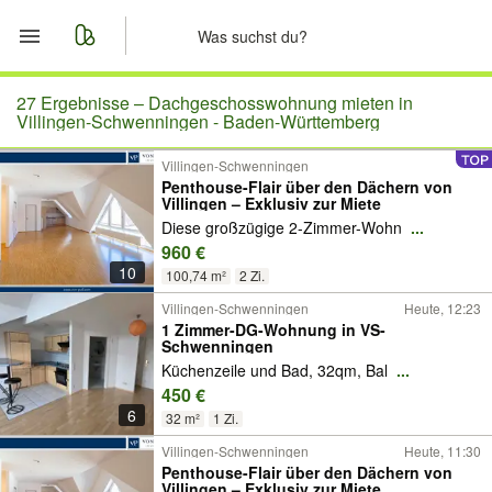
Start
27 Ergebnisse –
Dachgeschosswohnung mieten in
Villingen-Schwenningen - Baden-Württemberg
Merkliste
Villingen-Schwenningen
Penthouse-Flair über den Dächern von
Villingen – Exklusiv zur Miete
Nachrichten
Diese großzügige 2-Zimmer-Wohn
...
960 €
Anzeige aufgeben
10
100,74 m²
2 Zi.
Villingen-Schwenningen
Heute, 12:23
1 Zimmer-DG-Wohnung in VS-
Schwenningen
Küchenzeile und Bad, 32qm, Bal
...
450 €
6
32 m²
1 Zi.
Villingen-Schwenningen
Heute, 11:30
Penthouse-Flair über den Dächern von
Villingen – Exklusiv zur Miete