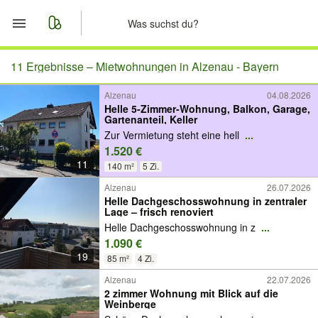
Start
11 Ergebnisse –
Mietwohnungen in Alzenau - Bayern
Alzenau
04.08.2026
Merkliste
Helle 5-Zimmer-Wohnung, Balkon, Garage,
Gartenanteil, Keller
Nachrichten
Zur Vermietung steht eine hell
...
1.520 €
11
Anzeige aufgeben
140 m²
5 Zi.
Alzenau
26.07.2026
Helle Dachgeschosswohnung in zentraler
Lage – frisch renoviert
Helle Dachgeschosswohnung in z
...
1.090 €
19
85 m²
4 Zi.
Alzenau
22.07.2026
2 zimmer Wohnung mit Blick auf die
Weinberge