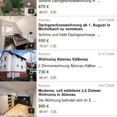
Schöne Dachgeschosswohnung in
...
870 €
7
60 m²
2 Zi.
Alzenau
22.07.2026
Dachgeschosswohnung ab 1. August in
Michelbach zu vermieten
Schöne und helle Dachgeschossw
...
650 €
4
75 m²
1 Zi.
Alzenau
21.07.2026
Wohnung Alzenau Kälberau
2 Zimmerwohnung Alzenau-Kälber
...
730 €
8
64 m²
2 Zi.
Alzenau
18.07.2026
Moderne, voll möblierte 2,5 Zimmer
Wohnung in Alzenau
Die Wohnung befindet sich im E
...
990 €
7
60 m²
1 Zi.