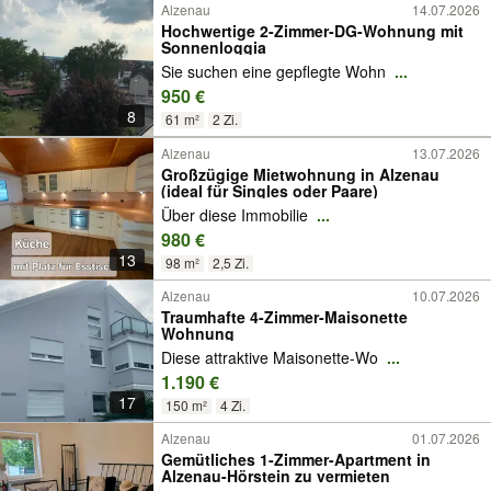
Alzenau
14.07.2026
Hochwertige 2-Zimmer-DG-Wohnung mit
Sonnenloggia
Sie suchen eine gepflegte Wohn
...
950 €
8
61 m²
2 Zi.
Alzenau
13.07.2026
Großzügige Mietwohnung in Alzenau
(ideal für Singles oder Paare)
Über diese Immobilie
...
980 €
13
98 m²
2,5 Zi.
Alzenau
10.07.2026
Traumhafte 4-Zimmer-Maisonette
Wohnung
Diese attraktive Maisonette-Wo
...
1.190 €
17
150 m²
4 Zi.
Alzenau
01.07.2026
Gemütliches 1-Zimmer-Apartment in
Alzenau-Hörstein zu vermieten