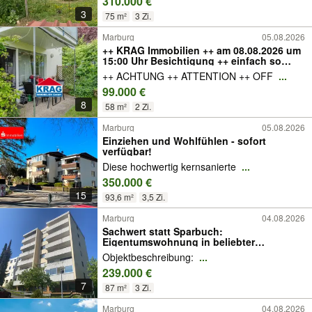
310.000 €
3
75 m²
3 Zi.
Marburg
05.08.2026
++ KRAG Immobilien ++ am 08.08.2026 um
15:00 Uhr Besichtigung ++ einfach so
vorbeikommen ++
++ ACHTUNG ++ ATTENTION ++ OFF
...
99.000 €
8
58 m²
2 Zi.
Marburg
05.08.2026
Einziehen und Wohlfühlen - sofort
verfügbar!
Diese hochwertig kernsanierte
...
350.000 €
15
93,6 m²
3,5 Zi.
Marburg
04.08.2026
Sachwert statt Sparbuch:
Eigentumswohnung in beliebter
Wohnlage von Marburg-Wehrda!
Objektbeschreibung:
...
239.000 €
7
87 m²
3 Zi.
Marburg
04.08.2026