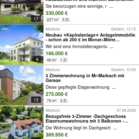
Sie bevorzugen eine sonnige, r
...
330.000 €
17
227 m²
3 Zi.
Marburg
Gestern, 12:15
Neubau ⭐Kapitalanlage⭐ Anlageimmobilie
- schon ab 200 € im Monat+Miete
Pflegeimmobilie | Investment |
Wir sind eine Immobilienagentu
...
Altersvorsorge
166.000 €
4
46 m²
1 Zi.
Marburg
Gestern, 10:30
3 Zimmerwohnung in Mr-Marbach mit
Garage
Diese gepflegte Etagenwohnung
...
275.000 €
13
79 m²
3 Zi.
Marburg
07.08.2026
Bezugsfreie 3-Zimmer -Dachgeschoss
Eigentumswohnung mit 3 Balkonen -
Marburg-Marbach
Die Wohnung liegt im Dachgesch
...
369.950 €