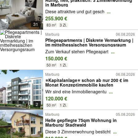
Ruhig, hell, praktisch: 3 Zimmerwohnung
in Marburg
Diese attraktive und gut gesch
...
255.900 €
31
83 m²
3 Zi.
Marburg
06.08.2026
Pflegeapartments | Diskrete Vermarktung |
im mittelhessischen Versorgungsraum
Zum Verkauf stehen Pflegeapart
...
150.000 €
50 m²
1 Zi.
Marburg
06.08.2026
⭐Kapitalanlage⭐ schon ab nur 200 € im
Monat Konzeptimmobilie kaufen
Wir sind eine Immobilienagentu
...
120.000 €
2
50 m²
1 Zi.
Marburg
05.08.2026
Helle gepflegte 75qm Wohnung in
Marburg/ Stadtwald
Diese 3 Zimmerwohnung besticht
...