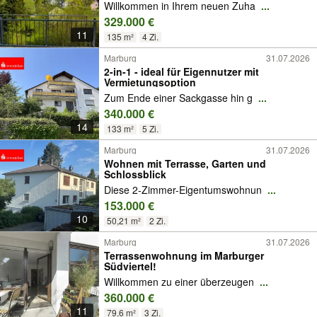
Willkommen in Ihrem neuen Zuha
...
329.000 €
11
135 m²
4 Zi.
Marburg
31.07.2026
2-in-1 - ideal für Eigennutzer mit
Vermietungsoption
Zum Ende einer Sackgasse hin g
...
340.000 €
14
133 m²
5 Zi.
Marburg
31.07.2026
Wohnen mit Terrasse, Garten und
Schlossblick
Diese 2-Zimmer-Eigentumswohnun
...
153.000 €
10
50,21 m²
2 Zi.
Marburg
31.07.2026
Terrassenwohnung im Marburger
Südviertel!
Willkommen zu einer überzeugen
...
360.000 €
11
79,6 m²
3 Zi.