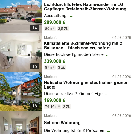
Lichtdurchflutetes Raumwunder im EG:
Gepflegte Dreieinhalb-Zimmer-Wohnung
mit Terrasse und Carport
Ausstattung:
...
289.000 €
14
80 m²
3,5 Zi.
Marburg
04.08.2026
Klimatisierte 3-Zimmer-Wohnung mit 2
Balkonen – frisch saniert, sofort
bezugsfrei, provisionsfrei
Diese hochwertig modernisierte
...
339.000 €
10
87 m²
3 Zi.
Marburg
04.08.2026
Hübsche Wohnung in stadtnaher, grüner
Lage!
Diese attraktive 2-Zimmer-Eige
...
169.000 €
18
76,46 m²
2 Zi.
Marburg
03.08.2026
Schöne Wohnung
Die Wohnung ist für 2 Personen
...