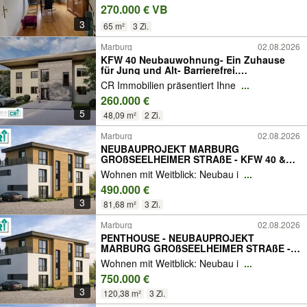
270.000 € VB
3
65 m²
3 Zi.
Marburg
02.08.2026
KFW 40 Neubauwohnung- Ein Zuhause
für Jung und Alt- Barrierefrei.
Energieeffizient. Zukunftssicher
CR Immobilien präsentiert Ihne
...
260.000 €
5
48,09 m²
2 Zi.
Marburg
02.08.2026
NEUBAUPROJEKT MARBURG
GROßSEELHEIMER STRAßE - KFW 40 &
BARRIEREFREI
Wohnen mit Weitblick: Neubau i
...
490.000 €
3
81,68 m²
3 Zi.
Marburg
02.08.2026
PENTHOUSE - NEUBAUPROJEKT
MARBURG GROßSEELHEIMER STRAßE -
KFW 40 & BARRIEREFREI
Wohnen mit Weitblick: Neubau i
...
750.000 €
3
120,38 m²
3 Zi.