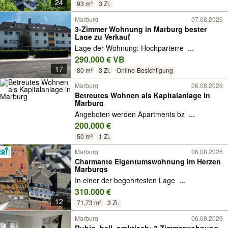
24
93 m²
3 Zi.
Marburg
07.08.2026
3-Zimmer Wohnung in Marburg bester
Lage zu Verkauf
Lage der Wohnung: Hochparterre
...
290.000 € VB
17
80 m²
3 Zi.
Online-Besichtigung
Marburg
06.08.2026
Betreutes Wohnen als Kapitalanlage in
Marburg
Angeboten werden Apartments bz
...
200.000 €
50 m²
1 Zi.
Marburg
06.08.2026
Charmante Eigentumswohnung im Herzen
Marburgs
In einer der begehrtesten Lage
...
310.000 €
12
71,73 m²
3 Zi.
Marburg
06.08.2026