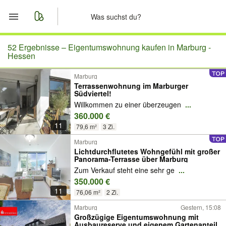
Start
52 Ergebnisse –
Eigentumswohnung kaufen in Marburg -
Hessen
Merkliste
Marburg
Terrassenwohnung im Marburger
Südviertel!
Nachrichten
Willkommen zu einer überzeugen
...
360.000 €
Anzeige aufgeben
11
79,6 m²
3 Zi.
Marburg
Lichtdurchflutetes Wohngefühl mit großer
Panorama-Terrasse über Marburg
Zum Verkauf steht eine sehr ge
...
350.000 €
11
76,06 m²
2 Zi.
Marburg
Gestern, 15:08
Großzügige Eigentumswohnung mit
Ausbaureserve und eigenem Gartenanteil