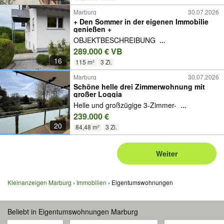
Marburg
30.07.2026
+ Den Sommer in der eigenen Immobilie
genießen +
OBJEKTBESCHREIBUNG
...
289.000 € VB
16
115 m²
3 Zi.
Marburg
30.07.2026
Schöne helle drei Zimmerwohnung mit
großer Loggia
Helle und großzügige 3-Zimmer-
...
239.000 €
20
84,48 m²
3 Zi.
Weiter
Kleinanzeigen Marburg
Immobilien
Eigentumswohnungen
Beliebt in Eigentumswohnungen Marburg