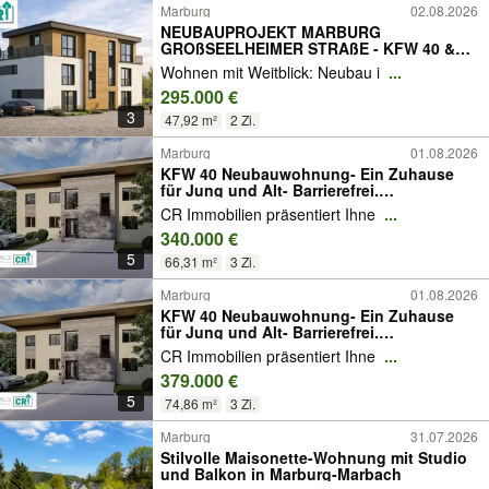
Marburg
02.08.2026
NEUBAUPROJEKT MARBURG
GROßSEELHEIMER STRAßE - KFW 40 &
BARRIEREFREI
Wohnen mit Weitblick: Neubau i
...
295.000 €
3
47,92 m²
2 Zi.
Marburg
01.08.2026
KFW 40 Neubauwohnung- Ein Zuhause
für Jung und Alt- Barrierefrei.
Energieeffizient. Zukunftssicher
CR Immobilien präsentiert Ihne
...
340.000 €
5
66,31 m²
3 Zi.
Marburg
01.08.2026
KFW 40 Neubauwohnung- Ein Zuhause
für Jung und Alt- Barrierefrei.
Energieeffizient. Zukunftssicher
CR Immobilien präsentiert Ihne
...
379.000 €
5
74,86 m²
3 Zi.
Marburg
31.07.2026
Stilvolle Maisonette-Wohnung mit Studio
und Balkon in Marburg-Marbach