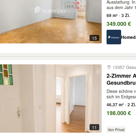
Einbauküch
Ausstattung: I
aus dem Jahr 1
69 m² · 3 Zi.
349.000 €
Homed
15
13357 Ges
2-Zimmer A
Gesundbru
Diese schöne 
sich im Erdges
46,37 m² · 2 Zi
198.000 €
11
Von Privat