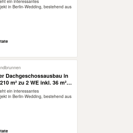
eht ein interessantes
jekt in Berlin-Wedding, bestehend aus
tate
undbrunnen
er Dachgeschossausbau in
. 210 m² zu 2 WE inkl. 36 m²
ie Wohnung
eht ein interessantes
jekt in Berlin-Wedding, bestehend aus
tate