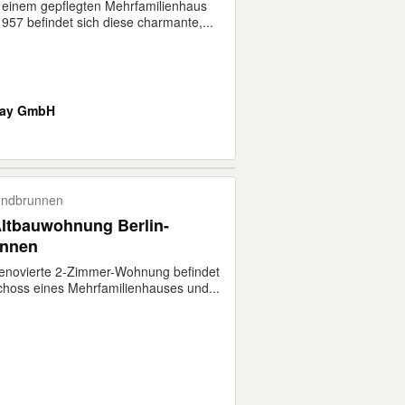
e und Keller
n einem gepflegten Mehrfamilienhaus
957 befindet sich diese charmante,...
ay GmbH
undbrunnen
ltbauwohnung Berlin-
nnen
renovierte 2-Zimmer-Wohnung befindet
choss eines Mehrfamilienhauses und...
.