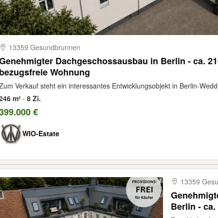
13359 Gesundbrunnen
Genehmigter Dachgeschossausbau in Berlin - ca. 210
bezugsfreie Wohnung
Zum Verkauf steht ein interessantes Entwicklungsobjekt in Berlin-Weddi
246 m² · 8 Zi.
399.000 €
WIO-Estate
13359 Ges
Genehmigt
Berlin - ca
m²) inkl. A