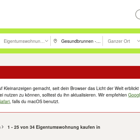
Eigentumswohnungen
Ganzer Ort
ken um zu suchen, oder Vorschläge mit den Pfeiltasten nach oben/unt
PLZ oder Ort eingeben. Eingabetaste drücke
Suche im Umkreis 
f Kleinanzeigen gemacht, seit dein Browser das Licht der Welt erblickt 
i nutzen zu können, solltest du ihn aktualisieren. Wir empfehlen
Goog
Safari
, falls du macOS benutzt.
n
1 - 25 von 34 Eigentumswohnung kaufen in