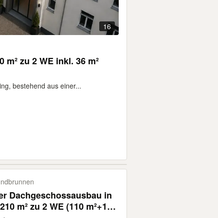
16
 m² zu 2 WE inkl. 36 m²
ng, bestehend aus einer...
undbrunnen
er Dachgeschossausbau in
. 210 m² zu 2 WE (110 m²+100
ufzug & Loggia!