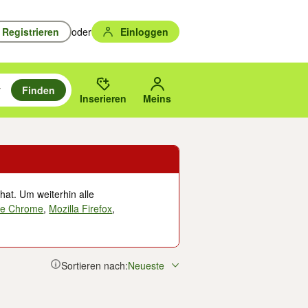
Registrieren
oder
Einloggen
Finden
en durchsuchen und mit Eingabetaste auswählen.
n um zu suchen, oder Vorschläge mit den Pfeiltasten nach oben/unten
des gewählten Orts oder PLZ.
Inserieren
Meins
hat. Um weiterhin alle
le Chrome
,
Mozilla Firefox
,
Sortieren nach:
Neueste