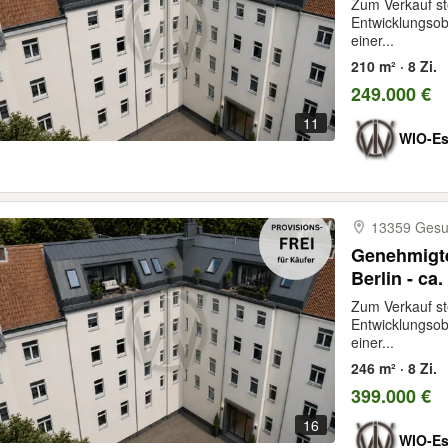
Zum Verkauf st
Entwicklungsob
einer...
210 m² · 8 Zi.
249.000 €
11
WIO-Es
13359 Ges
Genehmigt
Berlin - ca
bezugsfre
Zum Verkauf st
Entwicklungsob
einer...
246 m² · 8 Zi.
399.000 €
16
WIO-Es