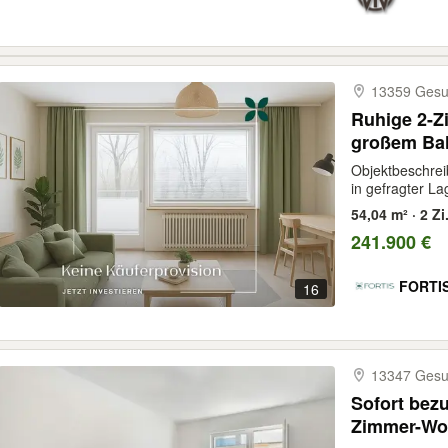
13359 Ges
Ruhige 2-
großem Bal
Provisionsf
Objektbeschre
in gefragter Lag
54,04 m² · 2 Zi
241.900 €
FORTIS
16
13347 Ges
Sofort bezu
Zimmer-Wo