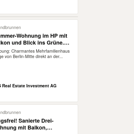
undbrunnen
Zimmer-Wohnung im HP mit
kon und Blick ins Grüne.
rei für Käufer
ibung: Charmantes Mehrfamilienhaus
e von Berlin-Mitte direkt an der...
.
 Real Estate Investment AG
undbrunnen
gsfrei! Sanierte Drei-
hnung mit Balkon,