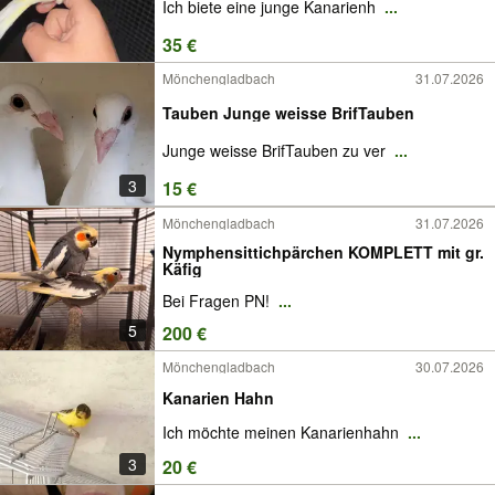
Ich biete eine junge Kanarienh
...
35 €
Mönchengladbach
31.07.2026
Tauben Junge weisse BrifTauben
Junge weisse BrifTauben zu ver
...
3
15 €
Mönchengladbach
31.07.2026
Nymphensittichpärchen KOMPLETT mit gr.
Käfig
Bei Fragen PN!
...
5
200 €
Mönchengladbach
30.07.2026
Kanarien Hahn
Ich möchte meinen Kanarienhahn
...
3
20 €