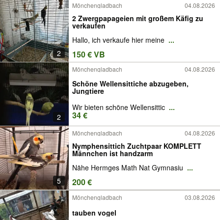
Mönchengladbach
04.08.2026
2 Zwergpapageien mit großem Käfig zu
verkaufen
Hallo, ich verkaufe hier meine
...
2
150 € VB
Mönchengladbach
04.08.2026
Schöne Wellensittiche abzugeben,
Jungtiere
Wir bieten schöne Wellensittic
...
34 €
2
Mönchengladbach
04.08.2026
Nymphensittich Zuchtpaar KOMPLETT
Männchen ist handzarm
Nähe Hermges Math Nat Gymnasiu
...
5
200 €
Mönchengladbach
03.08.2026
tauben vogel