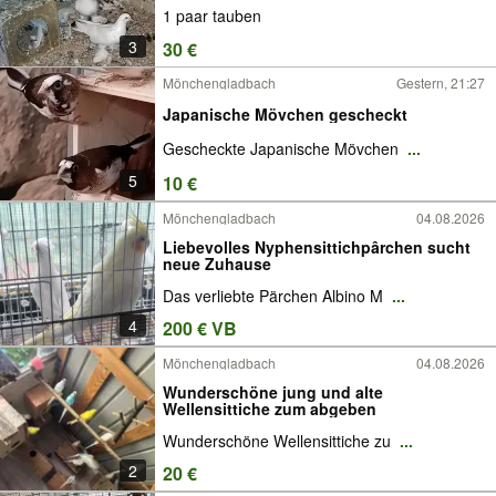
1 paar tauben
3
30 €
Mönchengladbach
Gestern, 21:27
Japanische Mövchen gescheckt
Gescheckte Japanische Mövchen
...
5
10 €
Mönchengladbach
04.08.2026
Liebevolles Nyphensittichpârchen sucht
neue Zuhause
Das verliebte Pärchen Albino M
...
4
200 € VB
Mönchengladbach
04.08.2026
Wunderschöne jung und alte
Wellensittiche zum abgeben
Wunderschöne Wellensittiche zu
...
2
20 €