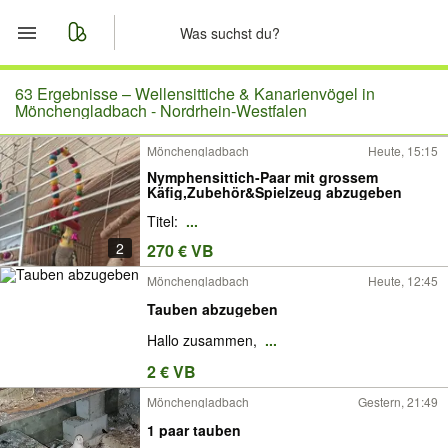
Start
63 Ergebnisse –
Wellensittiche & Kanarienvögel in
Mönchengladbach - Nordrhein-Westfalen
Merkliste
Mönchengladbach
Heute, 15:15
Nymphensittich-Paar mit grossem
Nachrichten
Käfig,Zubehör&Spielzeug abzugeben
Titel:
...
Anzeige aufgeben
2
270 € VB
Mönchengladbach
Heute, 12:45
Tauben abzugeben
Hallo zusammen,
...
2 € VB
Mönchengladbach
Gestern, 21:49
1 paar tauben