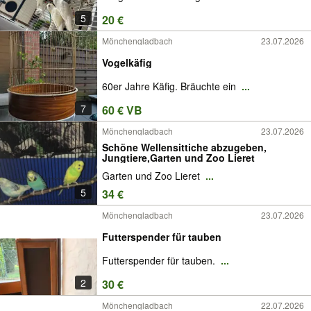
5
20 €
Mönchengladbach
23.07.2026
Vogelkäfig
60er Jahre Käfig. Bräuchte ein
...
7
60 € VB
Mönchengladbach
23.07.2026
Schöne Wellensittiche abzugeben,
Jungtiere,Garten und Zoo Lieret
Garten und Zoo Lieret
...
5
34 €
Mönchengladbach
23.07.2026
Futterspender für tauben
Futterspender für tauben.
...
2
30 €
Mönchengladbach
22.07.2026