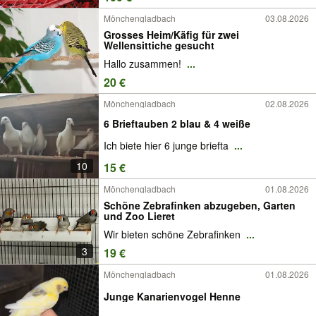
Mönchengladbach
03.08.2026
Grosses Heim/Käfig für zwei
Wellensittiche gesucht
Hallo zusammen!
...
20 €
Mönchengladbach
02.08.2026
6 Brieftauben 2 blau & 4 weiße
Ich biete hier 6 junge briefta
...
10
15 €
Mönchengladbach
01.08.2026
Schöne Zebrafinken abzugeben, Garten
und Zoo Lieret
Wir bieten schöne Zebrafinken
...
3
19 €
Mönchengladbach
01.08.2026
Junge Kanarienvogel Henne