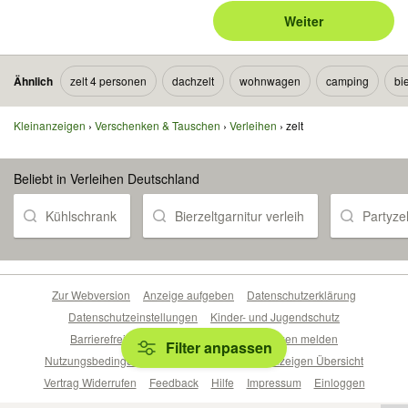
Weiter
Ähnlich
zelt 4 personen
dachzelt
wohnwagen
camping
bi
Kleinanzeigen
Verschenken & Tauschen
Verleihen
zelt
Beliebt in Verleihen Deutschland
Kühlschrank
Bierzeltgarnitur verleih
Partyze
Zur Webversion
Anzeige aufgeben
Datenschutzerklärung
Datenschutzeinstellungen
Kinder- und Jugendschutz
Barrierefreiheitserklärung
Sicherheitslücken melden
Filter anpassen
Nutzungsbedingungen
Beliebte Suchen
Anzeigen Übersicht
Vertrag Widerrufen
Feedback
Hilfe
Impressum
Einloggen