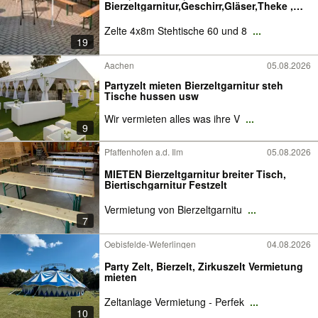
Bierzeltgarnitur,Geschirr,Gläser,Theke ,
Grill
Zelte 4x8m Stehtische 60 und 8
...
19
Aachen
05.08.2026
Partyzelt mieten Bierzeltgarnitur steh
Tische hussen usw
Wir vermieten alles was ihre V
...
9
Pfaffenhofen a.d. Ilm
05.08.2026
MIETEN Bierzeltgarnitur breiter Tisch,
Biertischgarnitur Festzelt
Vermietung von Bierzeltgarnitu
...
7
Oebisfelde-Weferlingen
04.08.2026
Party Zelt, Bierzelt, Zirkuszelt Vermietung
mieten
Zeltanlage Vermietung - Perfek
...
10