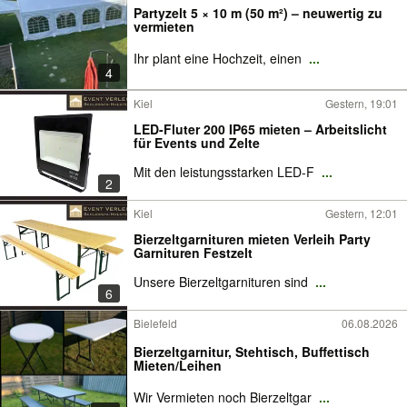
Partyzelt 5 × 10 m (50 m²) – neuwertig zu
vermieten
Ihr plant eine Hochzeit, einen
...
4
Kiel
Gestern, 19:01
LED-Fluter 200 IP65 mieten – Arbeitslicht
für Events und Zelte
Mit den leistungsstarken LED-F
...
2
Kiel
Gestern, 12:01
Bierzeltgarnituren mieten Verleih Party
Garnituren Festzelt
Unsere Bierzeltgarnituren sind
...
6
Bielefeld
06.08.2026
Bierzeltgarnitur, Stehtisch, Buffettisch
Mieten/Leihen
Wir Vermieten noch Bierzeltgar
...