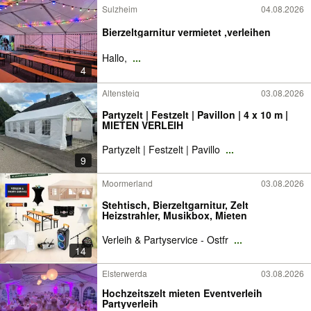
Sulzheim
04.08.2026
Bierzeltgarnitur vermietet ,verleihen
Hallo,
...
4
Altensteig
03.08.2026
Partyzelt | Festzelt | Pavillon | 4 x 10 m |
MIETEN VERLEIH
Partyzelt | Festzelt | Pavillo
...
9
Moormerland
03.08.2026
Stehtisch, Bierzeltgarnitur, Zelt
Heizstrahler, Musikbox, Mieten
Verleih & Partyservice - Ostfr
...
14
Elsterwerda
03.08.2026
Hochzeitszelt mieten Eventverleih
Partyverleih