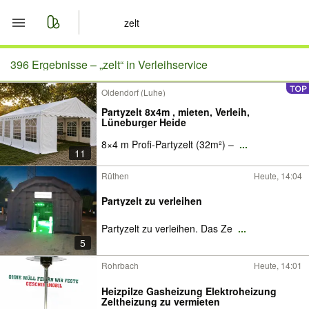
Start
396 Ergebnisse –
„zelt“ in Verleihservice
Oldendorf (Luhe)
Merkliste
Partyzelt 8x4m , mieten, Verleih,
Lüneburger Heide
Nachrichten
8×4 m Profi-Partyzelt (32m²) –
...
11
Anzeige aufgeben
Rüthen
Heute, 14:04
Partyzelt zu verleihen
Partyzelt zu verleihen. Das Ze
...
5
Rohrbach
Heute, 14:01
Heizpilze Gasheizung Elektroheizung
Zeltheizung zu vermieten