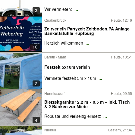
Wir vermieten:
...
3
Quakenbrück
Heute, 12:46
Zeltverleih Partyzelt Zeltboden,PA Anlage
Bankettstühle Hüpfburg
Herzlich willkommen
...
16
Baruth / Mark
Heute, 10:51
Festzelt 5x10m verleih
Vermiete festzelt 5m x 10m
...
2
Hennigsdorf
Heute, 09:55
Bierzeltgarnitur 2,2 m × 0,5 m – inkl. Tisch
& 2 Bänken zur Miete
Robuste und vielseitig einsetz
...
4
Niebüll
Gestern, 21:34