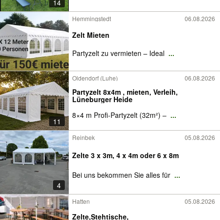
14
Hemmingstedt
06.08.2026
Zelt Mieten
Partyzelt zu vermieten – Ideal
...
Oldendorf (Luhe)
06.08.2026
Partyzelt 8x4m , mieten, Verleih,
Lüneburger Heide
8×4 m Profi-Partyzelt (32m²) –
...
11
Reinbek
05.08.2026
Zelte 3 x 3m, 4 x 4m oder 6 x 8m
Bei uns bekommen Sie alles für
...
4
Hatten
05.08.2026
Zelte,Stehtische,