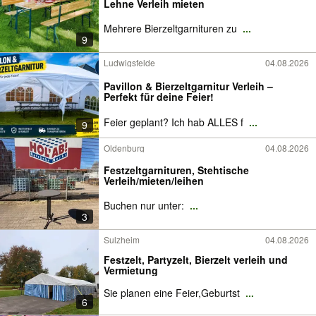
Lehne Verleih mieten
Mehrere Bierzeltgarnituren zu
...
9
Ludwigsfelde
04.08.2026
Pavillon & Bierzeltgarnitur Verleih –
Perfekt für deine Feier!
Feier geplant? Ich hab ALLES f
...
9
Oldenburg
04.08.2026
Festzeltgarnituren, Stehtische
Verleih/mieten/leihen
Buchen nur unter:
...
3
Sulzheim
04.08.2026
Festzelt, Partyzelt, Bierzelt verleih und
Vermietung
Sie planen eine Feier,Geburtst
...
6