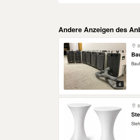
Andere Anzeigen des Anb
8
Bau
Baut
6
8
Ste
Steh