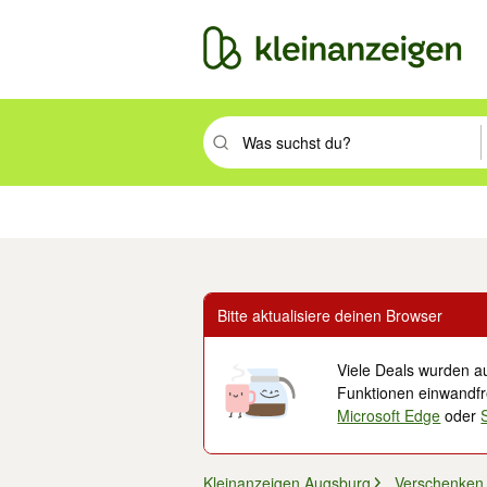
Suchbegriff eingeben. Eingabetaste drüc
Immobilien
Mode & Beauty
Auto, Rad & Boot
Haus & Garten
Jobs
Elek
Bitte aktualisiere deinen Browser
Viele Deals wurden au
Funktionen einwandfre
Microsoft Edge
oder
Kleinanzeigen Augsburg
Verschenken