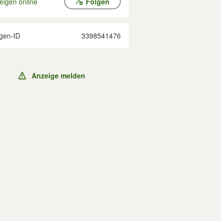
eigen online
Folgen
gen-ID
3398541476
Anzeige melden