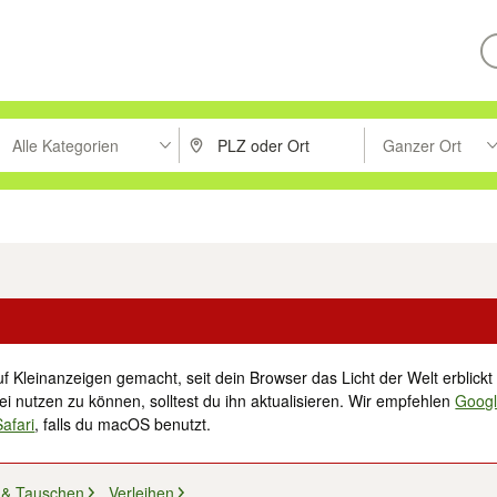
Alle Kategorien
Ganzer Ort
ken um zu suchen, oder Vorschläge mit den Pfeiltasten nach oben/unt
PLZ oder Ort eingeben. Eingabetaste drücke
Suche im Umkreis 
tronik
Familie, Kind & Baby
Haustiere
Freizeit, Hobby & Nachbarschaft
f Kleinanzeigen gemacht, seit dein Browser das Licht der Welt erblickt 
i nutzen zu können, solltest du ihn aktualisieren. Wir empfehlen
Goog
Safari
, falls du macOS benutzt.
 & Tauschen
Verleihen