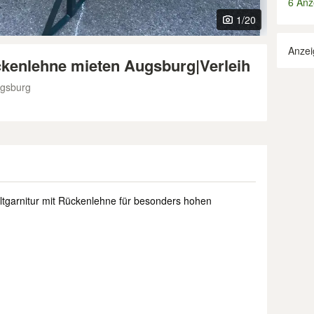
6 Anz
1
/20
Anzei
ückenlehne mieten Augsburg|Verleih
ugsburg
eltgarnitur mit Rückenlehne für besonders hohen