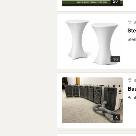
20
8
Ste
Steh
10
8
Bau
Baut
6