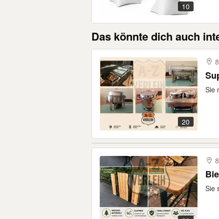
10
Das könnte dich auch int
8
Su
Sie 
20
8
Sie 