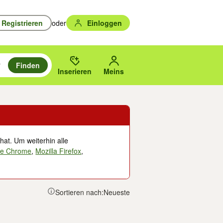
Registrieren
oder
Einloggen
Finden
en durchsuchen und mit Eingabetaste auswählen.
n um zu suchen, oder Vorschläge mit den Pfeiltasten nach oben/unten
des gewählten Orts oder PLZ.
Inserieren
Meins
hat. Um weiterhin alle
le Chrome
,
Mozilla Firefox
,
Sortieren nach:
Neueste