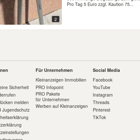
Pro Tag 5 Euro zzgl. Kaution 75...
2
onen
Für Unternehmen
Social Media
Kleinanzeigen Immobilien
Facebook
eine Sicherheit
PRO Infopoint
YouTube
PRO Pakete
derrufen
Instagram
für Unternehmen
slücken melden
Threads
Werben auf Kleinanzeigen
d Jugendschutz
Pinterest
iheitserklärung
TikTok
zerklärung
zeinstellungen
edingungen