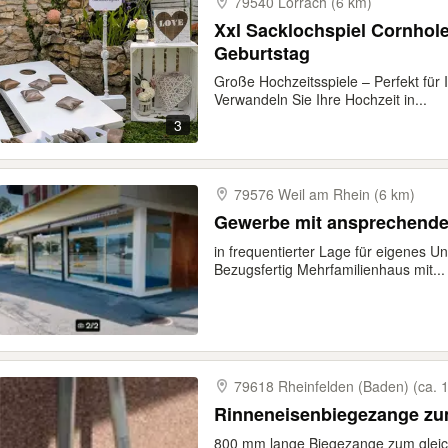
79540 Lörrach (6 km)
Xxl Sacklochspiel Cornhole 
Geburtstag
Große Hochzeitsspiele – Perfekt für 
Verwandeln Sie Ihre Hochzeit in...
3
79576 Weil am Rhein (6 km)
Gewerbe mit ansprechende
in frequentierter Lage für eigenes U
Bezugsfertig Mehrfamilienhaus mit...
79618 Rheinfelden (Baden) (ca. 
Rinneneisenbiegezange zu
800 mm lange Biegezange zum gleic