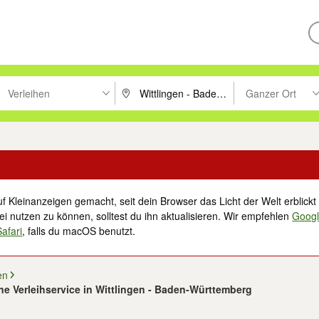
Verleihen
Ganzer Ort
ken um zu suchen, oder Vorschläge mit den Pfeiltasten nach oben/unt
PLZ oder Ort eingeben. Eingabetaste drücke
Suche im Umkreis 
f Kleinanzeigen gemacht, seit dein Browser das Licht der Welt erblickt 
i nutzen zu können, solltest du ihn aktualisieren. Wir empfehlen
Goog
Safari
, falls du macOS benutzt.
en
ne Verleihservice in Wittlingen - Baden-Württemberg