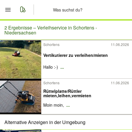
Start
2 Ergebnisse –
Verleihservice in Schortens -
Niedersachsen
Merkliste
Schortens
11.06.2026
Nachrichten
Vertikutierer zu verleihen/mieten
Hallo :-)
...
Anzeige aufgeben
Schortens
11.06.2026
Rüttelplatte/Rüttler
mieten,leihen,vermieten
Moin moin,
...
Alternative Anzeigen in der Umgebung