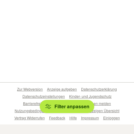
Zur Webversion
Anzeige aufgeben
Datenschutzerklärung
Datenschutzeinstellungen
Kinder- und Jugendschutz
Barrierefreiheitserklärung
Sicherheitslücken melden
Filter anpassen
Nutzungsbedingungen
Beliebte Suchen
Anzeigen Übersicht
Vertrag Widerrufen
Feedback
Hilfe
Impressum
Einloggen