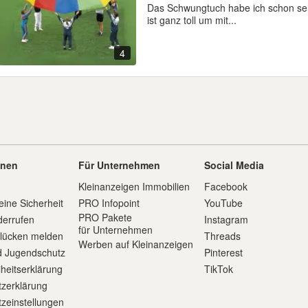
Das Schwungtuch habe ich schon sehr
ist ganz toll um mit...
4
onen
Für Unternehmen
Social Media
Kleinanzeigen Immobilien
Facebook
eine Sicherheit
PRO Infopoint
YouTube
PRO Pakete
derrufen
Instagram
für Unternehmen
slücken melden
Threads
Werben auf Kleinanzeigen
d Jugendschutz
Pinterest
iheitserklärung
TikTok
zerklärung
zeinstellungen