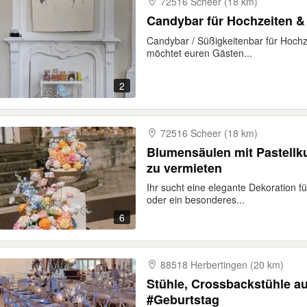
72516 Scheer (18 km)
Candybar für Hochzeiten &
Candybar / Süßigkeitenbar für Hochz
möchtet euren Gästen...
2
72516 Scheer (18 km)
Blumensäulen mit Pastellk
zu vermieten
Ihr sucht eine elegante Dekoration f
oder ein besonderes...
6
88518 Herbertingen (20 km)
Stühle, Crossbackstühle a
#Geburtstag