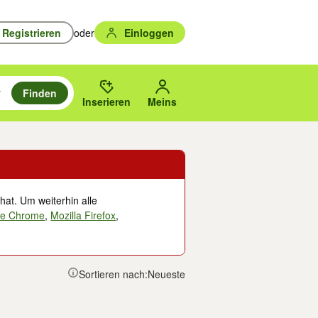
Registrieren
oder
Einloggen
Finden
en durchsuchen und mit Eingabetaste auswählen.
n um zu suchen, oder Vorschläge mit den Pfeiltasten nach oben/unten
des gewählten Orts oder PLZ.
Inserieren
Meins
hat. Um weiterhin alle
le Chrome
,
Mozilla Firefox
,
Sortieren nach:
Neueste