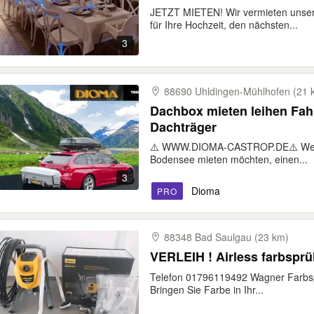
JETZT MIETEN! Wir vermieten unse
für Ihre Hochzeit, den nächsten...
3
88690 Uhldingen-​Mühlhofen (21 
Dachbox mieten leihen Fahr
Dachträger
⚠️ WWW.DIOMA-CASTROP.DE​⚠️ Wenn
Bodensee mieten möchten, einen...
3
Dioma
PRO
88348 Bad Saulgau (23 km)
Telefon 01796119492 Wagner Farbspr
Bringen Sie Farbe in Ihr...