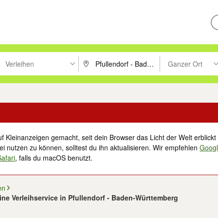
Verleihen
Ganzer Ort
ken um zu suchen, oder Vorschläge mit den Pfeiltasten nach oben/unt
PLZ oder Ort eingeben. Eingabetaste drücke
Suche im Umkreis 
f Kleinanzeigen gemacht, seit dein Browser das Licht der Welt erblickt 
i nutzen zu können, solltest du ihn aktualisieren. Wir empfehlen
Goog
Safari
, falls du macOS benutzt.
en
ne Verleihservice in Pfullendorf - Baden-Württemberg