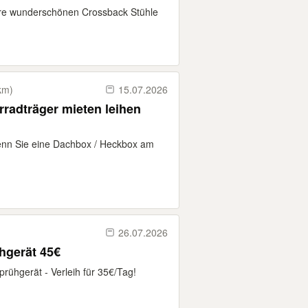
re wunderschönen Crossback Stühle
km)
15.07.2026
radträger mieten leihen
 Sie eine Dachbox / Heckbox am
26.07.2026
VERLEIH ! Airless farbsprühgerät 45€
ühgerät - Verleih für 35€/Tag!