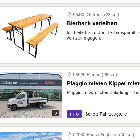
95482 Gefrees (28 km)
Bierbank verleihen
Ich biete bis zu drei Bierbankgarnit
von 20km gegen...
08525 Plauen (29 km)
Piaggio mieten Kipper mie
Piaggio zu vermieten Zuladung 1 To
3
Scholz Fahrzeugteile
PRO
07952 Pausa/​Vogtland (30 km)