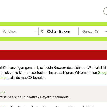
Verleihen
Ganzer Ort
ken um zu suchen, oder Vorschläge mit den Pfeiltasten nach oben/unt
PLZ oder Ort eingeben. Eingabetaste drücke
Suche im Umkreis 
f Kleinanzeigen gemacht, seit dein Browser das Licht der Welt erblickt 
i nutzen zu können, solltest du ihn aktualisieren. Wir empfehlen
Goog
Safari
, falls du macOS benutzt.
en
erleihservice in Köditz - Bayern gefunden.