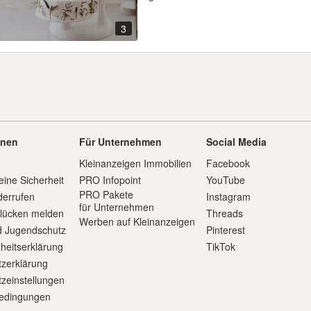
3
onen
Für Unternehmen
Social Media
Kleinanzeigen Immobilien
Facebook
eine Sicherheit
PRO Infopoint
YouTube
PRO Pakete
derrufen
Instagram
für Unternehmen
slücken melden
Threads
Werben auf Kleinanzeigen
d Jugendschutz
Pinterest
iheitserklärung
TikTok
zerklärung
zeinstellungen
edingungen