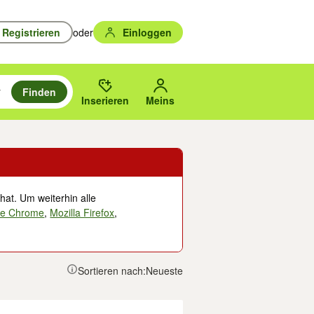
Registrieren
oder
Einloggen
Finden
en durchsuchen und mit Eingabetaste auswählen.
n um zu suchen, oder Vorschläge mit den Pfeiltasten nach oben/unten
des gewählten Orts oder PLZ.
Inserieren
Meins
hat. Um weiterhin alle
le Chrome
,
Mozilla Firefox
,
Sortieren nach:
Neueste