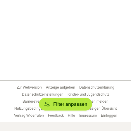
Zur Webversion
Anzeige aufgeben
Datenschutzerklärung
Datenschutzeinstellungen
Kinder- und Jugendschutz
Barrierefreiheitserklärung
Sicherheitslücken melden
Filter anpassen
Nutzungsbedingungen
Beliebte Suchen
Anzeigen Übersicht
Vertrag Widerrufen
Feedback
Hilfe
Impressum
Einloggen