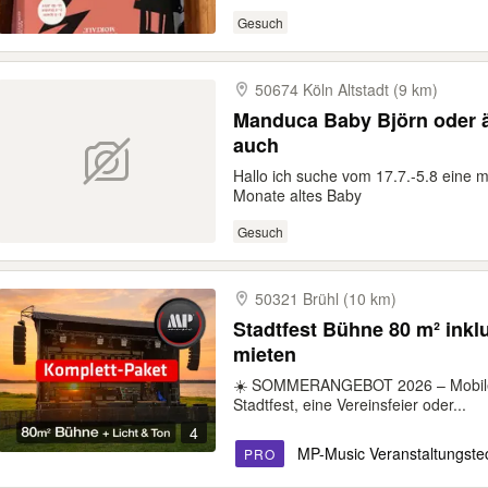
Gesuch
50674 Köln Altstadt (9 km)
Manduca Baby Björn oder ä
auch
Hallo ich suche vom 17.7.-5.8 eine m
Monate altes Baby
Gesuch
50321 Brühl (10 km)
Stadtfest Bühne 80 m² inkl
mieten
☀️ SOMMERANGEBOT 2026 – Mobile K
Stadtfest, eine Vereinsfeier oder...
4
MP-Music Veranstaltungste
PRO