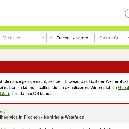
Verleihen
Ganzer Ort
ken um zu suchen, oder Vorschläge mit den Pfeiltasten nach oben/unt
PLZ oder Ort eingeben. Eingabetaste drücke
Suche im Umkreis 
f Kleinanzeigen gemacht, seit dein Browser das Licht der Welt erblickt 
i nutzen zu können, solltest du ihn aktualisieren. Wir empfehlen
Goog
Safari
, falls du macOS benutzt.
en
leihservice in Frechen - Nordrhein-Westfalen