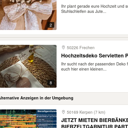
Ihr plant gerade eure Hochzeit und s
Stuhlschleifen aus Jute...
2
50226 Frechen
Hochzeitsdeko Servietten P
Ihr sucht nach der passenden Deko f
euch hier einen kleinen...
8
Alternative Anzeigen in der Umgebung
50169 Kerpen (7 km)
JETZT MIETEN BIERBÄNK
BIERZELTGARNITUR PAR