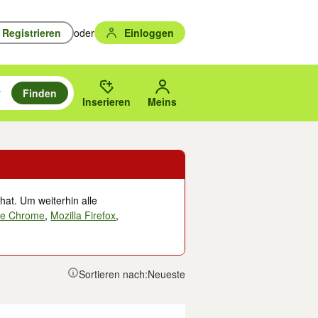
Registrieren
oder
Einloggen
Finden
en durchsuchen und mit Eingabetaste auswählen.
n um zu suchen, oder Vorschläge mit den Pfeiltasten nach oben/unten
des gewählten Orts oder PLZ.
Inserieren
Meins
hat. Um weiterhin alle
le Chrome
,
Mozilla Firefox
,
Sortieren nach:
Neueste