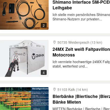
Shimano Interface SM-PCE0
Leihgabe
Ich stelle mein persönliches Shima
Shimano-Nutzern zur privaten...
2
50735 Weidenpesch (13 km)
24MX Zelt weiß Faltpavillo
Motocross
Ich vermiete hochwertige 24MX Faltpa
stabil, wetterfest und...
4
51103 Kalk (14 km)
Bierbänke |Biertische |Bier
Bänke Mieten
MIETEN Bierbänke | Biertische | Bier