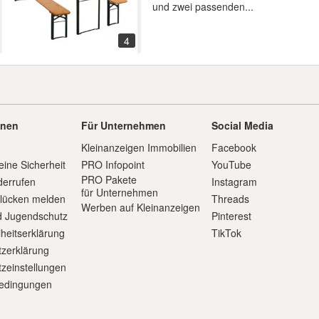
und zwei passenden...
4
onen
Für Unternehmen
Social Media
Kleinanzeigen Immobilien
Facebook
eine Sicherheit
PRO Infopoint
YouTube
PRO Pakete
derrufen
Instagram
für Unternehmen
slücken melden
Threads
Werben auf Kleinanzeigen
d Jugendschutz
Pinterest
iheitserklärung
TikTok
zerklärung
zeinstellungen
edingungen
m