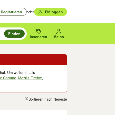
Registrieren
oder
Einloggen
Finden
en durchsuchen und mit Eingabetaste auswählen.
n um zu suchen, oder Vorschläge mit den Pfeiltasten nach oben/unten
des gewählten Orts oder PLZ.
Inserieren
Meins
hat. Um weiterhin alle
le Chrome
,
Mozilla Firefox
,
Sortieren nach:
Neueste