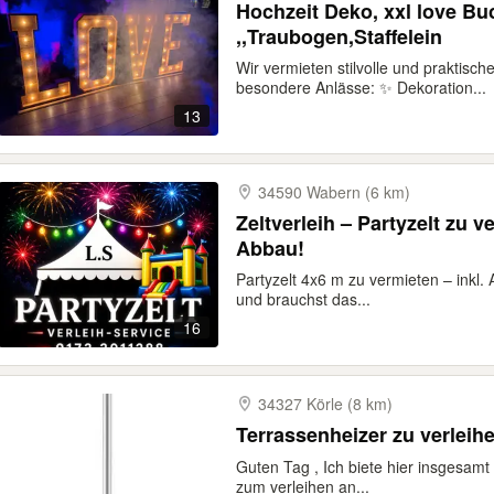
Hochzeit Deko, xxl love B
,,Traubogen,Staffelein
Wir vermieten stilvolle und praktisc
besondere Anlässe: ✨ Dekoration...
13
34590 Wabern (6 km)
Zeltverleih – Partyzelt zu vermieten – inkl. Auf- und
Abbau!
Partyzelt 4x6 m zu vermieten – inkl.
und brauchst das...
16
34327 Körle (8 km)
Terrassenheizer zu verleih
Guten Tag , Ich biete hier insgesamt
zum verleihen an...